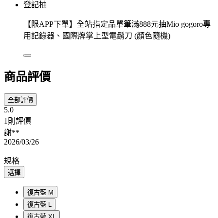
登記抽
【限APP下單】全站指定品單筆滿888元抽Mio gogoro專
用記錄器、國際牌掌上型電鬍刀 (顏色隨機)
商品評價
全部評價
5.0
1則評價
謝**
2026/03/26
規格
選擇
復古藍 M
復古藍 L
復古藍 XL