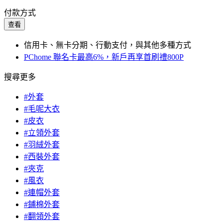
付款方式
查看
信用卡、無卡分期、行動支付，與其他多種方式
PChome 聯名卡最高6%，新戶再享首刷禮800P
搜尋更多
#外套
#毛呢大衣
#皮衣
#立領外套
#羽絨外套
#西裝外套
#夾克
#風衣
#連帽外套
#鋪棉外套
#翻領外套