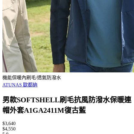
機能保暖內刷毛/透氣防潑水
ATUNAS 歐都納
男款SOFTSHELL刷毛抗風防潑水保暖連
帽外套A1GA2411M復古藍
$3,640
$4,550