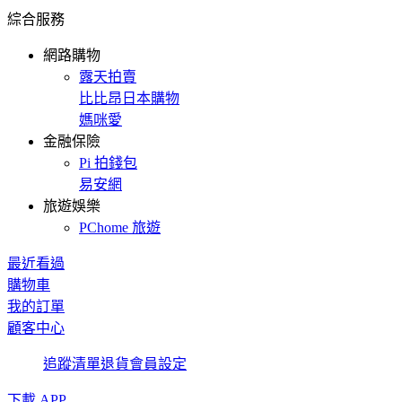
綜合服務
網路購物
露天拍賣
比比昂日本購物
媽咪愛
金融保險
Pi 拍錢包
易安網
旅遊娛樂
PChome 旅遊
最近看過
購物車
我的訂單
顧客中心
追蹤清單
退貨
會員設定
下載 APP