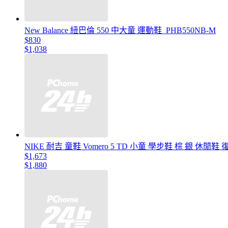
New Balance 紐巴倫 550 中大童 運動鞋_PHB550NB-M
$830
$1,038
NIKE 耐吉 童鞋 Vomero 5 TD 小童 學步鞋 棕 銀 休閒鞋 復
$1,673
$1,880