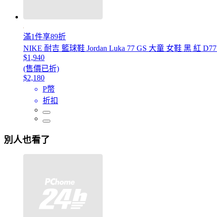
滿1件享89折
NIKE 耐吉 籃球鞋 Jordan Luka 77 GS 大童 女鞋 黑 紅 D77 
$1,940
(售價已折)
$2,180
P幣
折扣
別人也看了