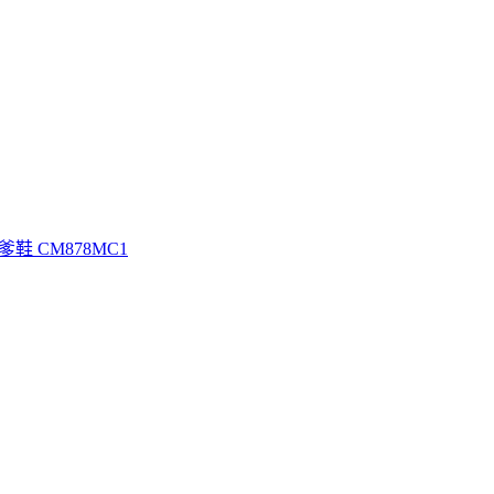
爹鞋 CM878MC1