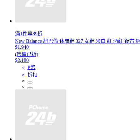
滿1件享89折
New Balance 紐巴倫 休閒鞋 327 女鞋 米白 紅 酒紅 復古 經
$1,940
(售價已折)
$2,180
P幣
折扣