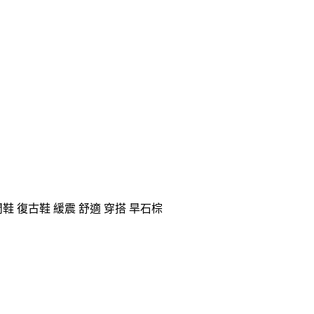
男 運動休閒鞋 復古鞋 緩震 舒適 穿搭 旱石棕