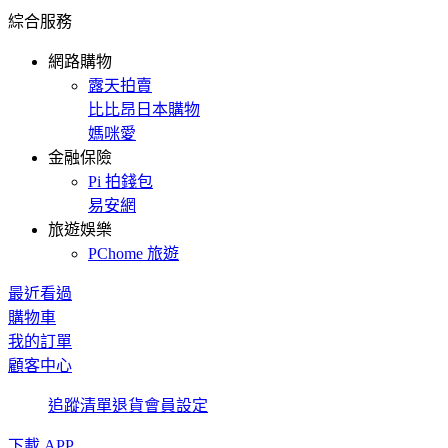
綜合服務
網路購物
露天拍賣
比比昂日本購物
媽咪愛
金融保險
Pi 拍錢包
易安網
旅遊娛樂
PChome 旅遊
最近看過
購物車
我的訂單
顧客中心
追蹤清單
退貨
會員設定
下載 APP