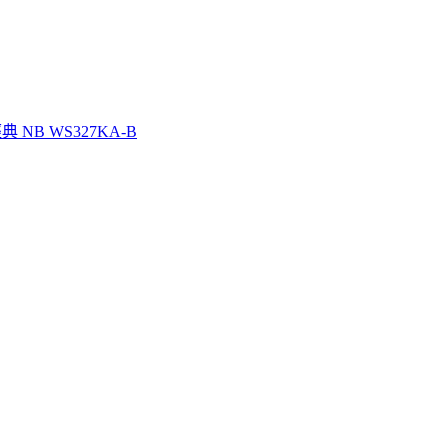
典 NB WS327KA-B