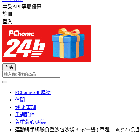
享受APP專屬優惠
註冊
登入
全站
PChome 24h購物
休閒
健身 重訓
重訓配件
負重背心/周邊
運動綁手綁腿負重沙包沙袋 3 kg/一雙 ( 單邊 1.5kg*2