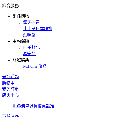
綜合服務
網路購物
露天拍賣
比比昂日本購物
媽咪愛
金融保險
Pi 拍錢包
易安網
旅遊娛樂
PChome 旅遊
最近看過
購物車
我的訂單
顧客中心
追蹤清單
退貨
會員設定
下載 APP