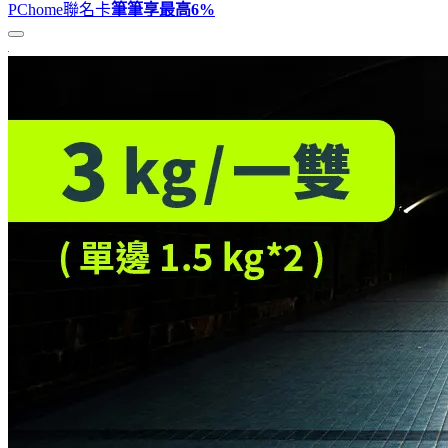
PChome聯名卡
筆筆享最高
6%