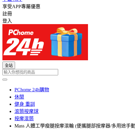
享受APP專屬優惠
註冊
登入
全站
PChome 24h購物
休閒
健身 重訓
滾筒按摩球
按摩滾筒
Mass 人體工學瘦腿按摩滾輪 (便攜腿部按摩器/多用途手