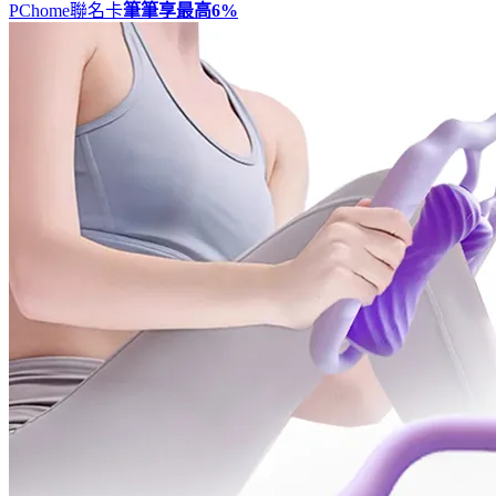
PChome聯名卡
筆筆享最高
6%