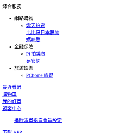
綜合服務
網路購物
露天拍賣
比比昂日本購物
媽咪愛
金融保險
Pi 拍錢包
易安網
旅遊娛樂
PChome 旅遊
最近看過
購物車
我的訂單
顧客中心
追蹤清單
退貨
會員設定
下載 APP