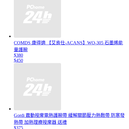
COMDS 康得適 【艾肯仕-ACANS】WO-305 石墨烯能
量護腕
$380
$450
Gordi 震動按摩電熱護腕帶 緩解關節壓力熱敷帶 防寒發
熱帶 加熱理療按摩器 送禮
$375