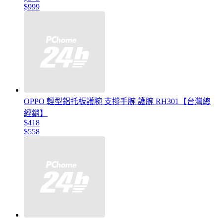
$999
OPPO 輕型鋁托板護腕 支撐手腕 護腕 RH301【台灣總
經銷】
$418
$558