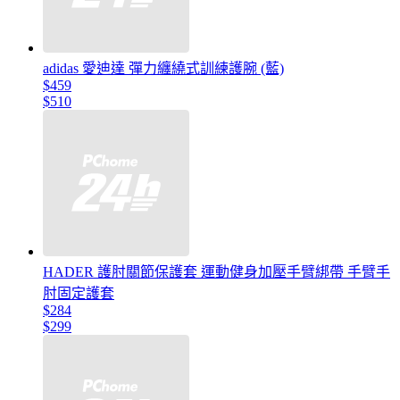
adidas 愛迪達 彈力纏繞式訓練護腕 (藍)
$459
$510
HADER 護肘關節保護套 運動健身加壓手臂綁帶 手臂手
肘固定護套
$284
$299