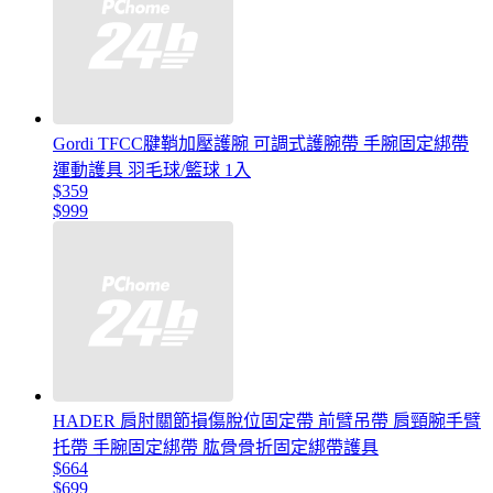
Gordi TFCC腱鞘加壓護腕 可調式護腕帶 手腕固定綁帶
運動護具 羽毛球/籃球 1入
$359
$999
HADER 肩肘關節損傷脫位固定帶 前臂吊帶 肩頸腕手臂
托帶 手腕固定綁帶 肱骨骨折固定綁帶護具
$664
$699