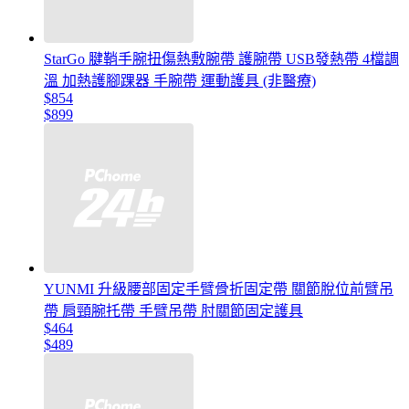
StarGo 腱鞘手腕扭傷熱敷腕帶 護腕帶 USB發熱帶 4檔調
溫 加熱護腳踝器 手腕帶 運動護具 (非醫療)
$854
$899
YUNMI 升級腰部固定手臂骨折固定帶 關節脫位前臂吊
帶 肩頸腕托帶 手臂吊帶 肘關節固定護具
$464
$489