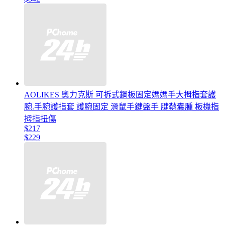
AOLIKES 奧力克斯 可拆式鋼板固定媽媽手大拇指套護
腕.手腕護指套 護腕固定 滑鼠手鍵盤手 腱鞘囊腫 板機指
拇指扭傷
$217
$229