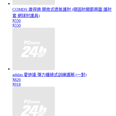
COMDS 康得適 開放式透氣護肘 (穩固肘關節周圍 護肘
套 網球肘護具)
$550
$550
adidas 愛迪達 彈力纏繞式訓練護腕 (一對)
$826
$918