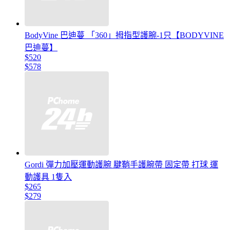
BodyVine 巴迪蔓 「360」拇指型護腕-1只【BODYVINE
巴迪蔓】
$520
$578
Gordi 彈力加壓運動護腕 腱鞘手護腕帶 固定帶 打球 運
動護具 1隻入
$265
$279