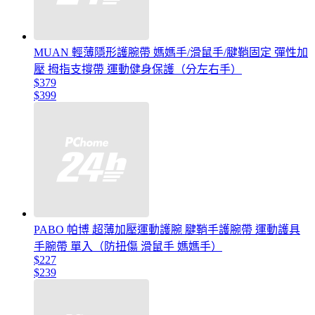
MUAN 輕薄隱形護腕帶 媽媽手/滑鼠手/腱鞘固定 彈性加
壓 拇指支撐帶 運動健身保護（分左右手）
$379
$399
PABO 帕博 超薄加壓運動護腕 腱鞘手護腕帶 運動護具
手腕帶 單入（防扭傷 滑鼠手 媽媽手）
$227
$239