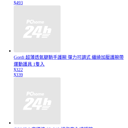
$493
Gordi 超薄透氣腱鞘手護腕 彈力可調式 纏繞加壓護腕帶
運動護具 1隻入
$322
$339