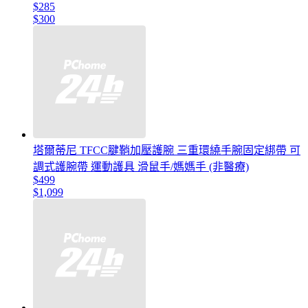
$285
$300
塔爾蒂尼 TFCC腱鞘加壓護腕 三重環繞手腕固定綁帶 可
調式護腕帶 運動護具 滑鼠手/媽媽手 (非醫療)
$499
$1,099