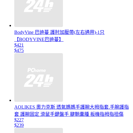
BodyVine 巴迪蔓 護肘加壓帶(左右通用)-1只
【BODYVINE巴迪蔓】
$421
$475
AOLIKES 奧力克斯 透氣媽媽手護腕大拇指套.手腕護指
套 護腕固定 滑鼠手鍵盤手 腱鞘囊腫 板機指拇指扭傷
$227
$239