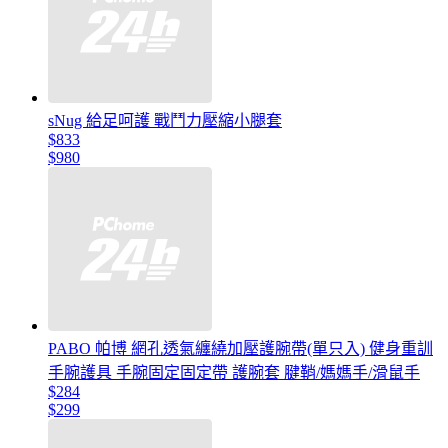
sNug 給足呵護 戰鬥力壓縮小腿套
$833
$980
PABO 帕博 網孔透氣纏繞加壓護腕帶(單只入) 健身重訓
手腕護具 手腕固定固定帶 護腕套 腱鞘/媽媽手/滑鼠手
$284
$299