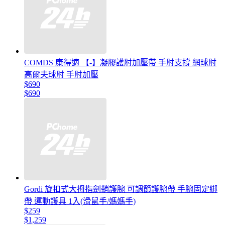
COMDS 康得適 【-】凝膠護肘加壓帶 手肘支撐 網球肘
高爾夫球肘 手肘加壓
$690
$690
Gordi 旋扣式大拇指劍鞘護腕 可調節護腕帶 手腕固定綁
帶 運動護具 1入(滑鼠手/媽媽手)
$259
$1,259