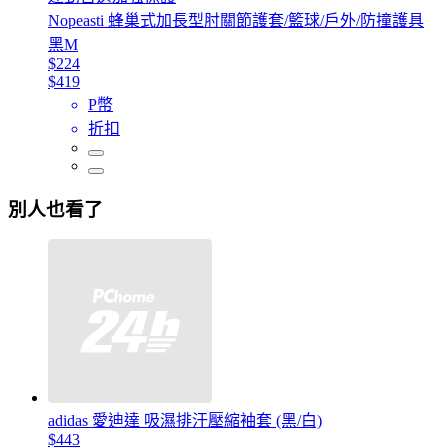
Nopeasti 蜂巢式加長型肘關節護套/籃球/戶外/防撞護具
黑M
$224
$419
P幣
折扣
別人也看了
adidas 愛迪達 吸濕排汗壓縮袖套 (黑/白)
$443