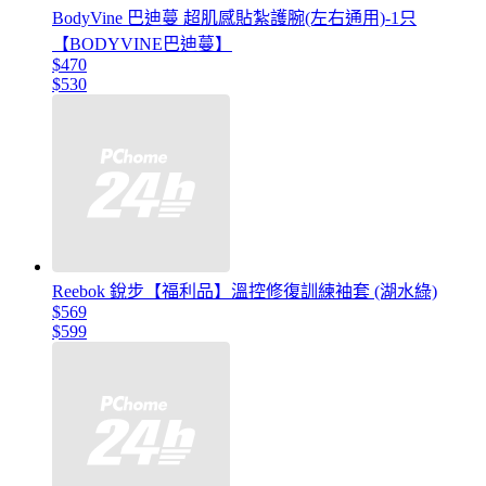
BodyVine 巴迪蔓 超肌感貼紮護腕(左右通用)-1只
【BODYVINE巴迪蔓】
$470
$530
Reebok 銳步【福利品】溫控修復訓練袖套 (湖水綠)
$569
$599