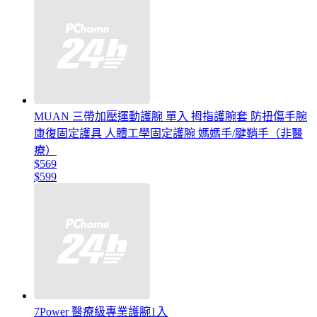
MUAN 三帶加壓運動護腕 單入 拇指護腕套 防扭傷手腕
康復固定護具 人體工學固定護腕 媽媽手/腱鞘手（非醫
療）
$569
$599
7Power 醫療級專業護腕1入