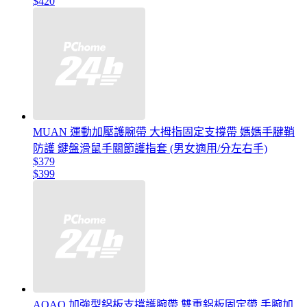
$420
MUAN 運動加壓護腕帶 大拇指固定支撐帶 媽媽手腱鞘
防護 鍵盤滑鼠手關節護指套 (男女適用/分左右手)
$379
$399
AOAO 加強型鋁板支撐護腕帶 雙重鋁板固定帶 手腕加