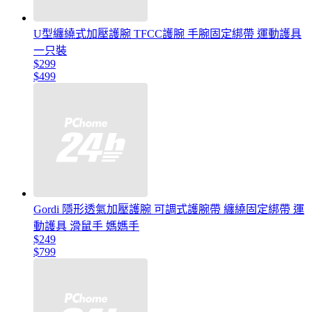
U型纏繞式加壓護腕 TFCC護腕 手腕固定綁帶 運動護具
一只裝
$299
$499
Gordi 隱形透氣加壓護腕 可調式護腕帶 纏繞固定綁帶 運
動護具 滑鼠手 媽媽手
$249
$799