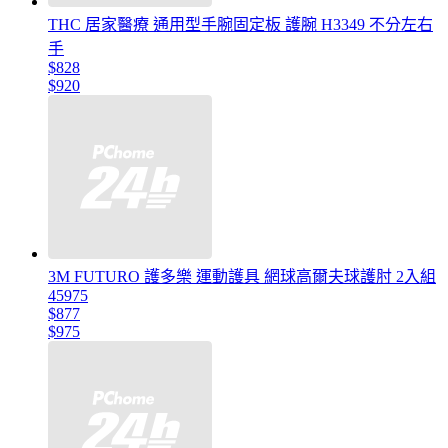
THC 居家醫療 通用型手腕固定板 護腕 H3349 不分左右
手
$828
$920
3M FUTURO 護多樂 運動護具 網球高爾夫球護肘 2入組
45975
$877
$975