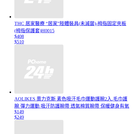
THC 居家醫療 “居家”肢體裝具(未滅菌)-拇指固定夾板
(拇指保護套)H0015
$408
$510
AOLIKES 奧力克斯 素色吸汗毛巾運動護腕2入.毛巾護
腕 彈力運動 吸汗防護腕帶 透氣棉質腕帶 保暖健身有氧
$149
$249