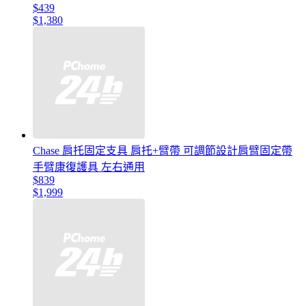
$439
$1,380
Chase 肩托固定支具 肩托+臂帶 可調節設計肩臂固定帶
手臂康復護具 左右通用
$839
$1,999