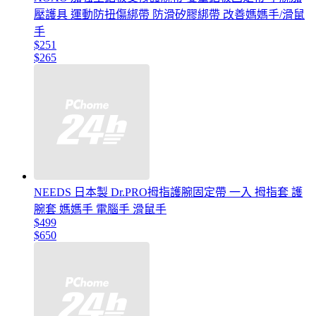
壓護具 運動防扭傷綁帶 防滑矽膠綁帶 改善媽媽手/滑鼠
手
$251
$265
NEEDS 日本製 Dr.PRO拇指護腕固定帶 一入 拇指套 護
腕套 媽媽手 電腦手 滑鼠手
$499
$650