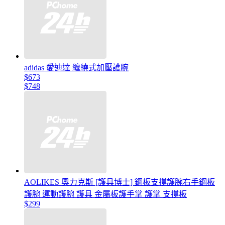
adidas 愛迪達 纏繞式加壓護腕
$673
$748
AOLIKES 奧力克斯 [護具博士] 鋼板支撐護腕右手鋼板
護腕 運動護腕 護具 金屬板護手掌 護掌 支撐板
$299