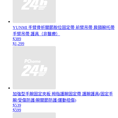
YUNMI 手臂骨折關節脫位固定帶 前臂吊帶 肩頸腕托帶
手臂吊帶 護具（非醫療）
$389
$1,299
加強型手腕固定夾板 拇指護腕固定帶 護腕護具(固定手
腕/受傷防護/腕關節防護/運動扭傷)
$539
$599