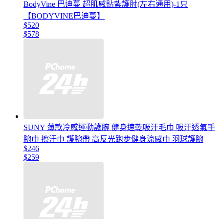
BodyVine 巴迪蔓 超肌感貼紮護肘(左右通用)-1只
【BODYVINE巴迪蔓】
$520
$578
SUNY 薄款冷感運動護腕 健身速乾吸汗毛巾 吸汗透氣手
腕巾 擦汗巾 護腕帶 高反光跑步健身涼感巾 羽球護腕
$246
$259