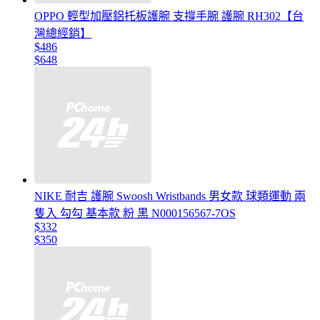
OPPO 輕型加壓鋁托板護腕 支撐手腕 護腕 RH302【台
灣總經銷】
$486
$648
NIKE 耐吉 護腕 Swoosh Wristbands 男女款 球類運動 兩
隻入 勾勾 基本款 粉 黒 N000156567-7OS
$332
$350