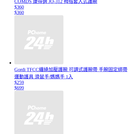
COMDS 康得適 JO-312 拇指套入式護腕
$360
$360
Gordi TFCC纏繞加壓護腕 可調式護腕帶 手腕固定綁帶
運動護具 滑鼠手/媽媽手 1入
$259
$699