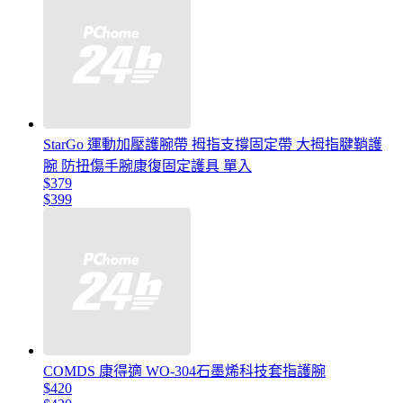
StarGo 運動加壓護腕帶 拇指支撐固定帶 大拇指腱鞘護
腕 防扭傷手腕康復固定護具 單入
$379
$399
COMDS 康得適 WO-304石墨烯科技套指護腕
$420