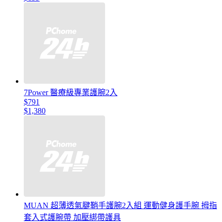
7Power 醫療級專業護腕2入
$791
$1,380
MUAN 超薄透氣腱鞘手護腕2入組 運動健身護手腕 拇指
套入式護腕帶 加壓綁帶護具