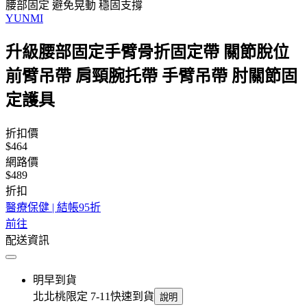
腰部固定 避免晃動 穩固支撐
YUNMI
升級腰部固定手臂骨折固定帶 關節脫位
前臂吊帶 肩頸腕托帶 手臂吊帶 肘關節固
定護具
折扣價
$464
網路價
$489
折扣
醫療保健 | 結帳95折
前往
配送資訊
明早到貨
北北桃限定 7-11快速到貨
說明