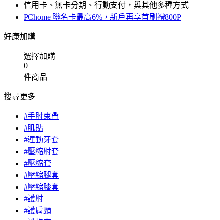
信用卡、無卡分期、行動支付，與其他多種方式
PChome 聯名卡最高6%，新戶再享首刷禮800P
好康加購
選擇加購
0
件商品
搜尋更多
#手肘束帶
#肌貼
#運動牙套
#壓縮肘套
#壓縮套
#壓縮腿套
#壓縮膝套
#護肘
#護肩頸