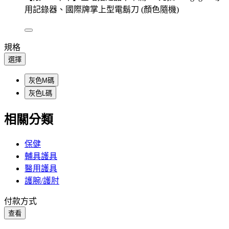
用記錄器、國際牌掌上型電鬍刀 (顏色隨機)
規格
選擇
灰色M碼
灰色L碼
相關分類
保健
輔具護具
醫用護具
護腕/護肘
付款方式
查看