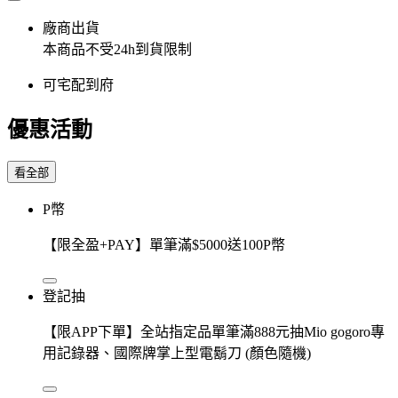
廠商出貨
本商品不受24h到貨限制
可宅配到府
優惠活動
看全部
P幣
【限全盈+PAY】單筆滿$5000送100P幣
登記抽
【限APP下單】全站指定品單筆滿888元抽Mio gogoro專
用記錄器、國際牌掌上型電鬍刀 (顏色隨機)