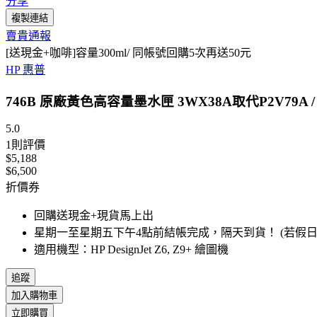
分享
複製連結
賣貴通報
[送現金+咖啡]容量300ml/ 同帳號回購5次再送50元
HP 惠普
746B 原廠黃色高容量墨水匣 3WX38A取代P2V79A / NO.7
5.0
1
則評價
$5,188
$6,500
折價券
回購送現金+現貨馬上出
星期一至星期五下午4點前結帳完成，隔天到貨！ (若假
適用機型：HP DesignJet Z6, Z9+ 繪圖機
追蹤
加入購物車
立即購買