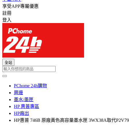
享受APP專屬優惠
註冊
登入
全站
PChome 24h購物
周邊
墨水/墨匣
HP 惠普專區
HP廠出
HP惠普 746B 原廠黃色高容量墨水匣 3WX38A取代P2V79A / NO