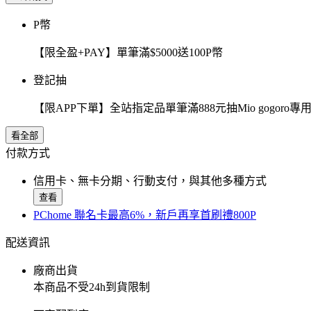
P幣
【限全盈+PAY】單筆滿$5000送100P幣
登記抽
【限APP下單】全站指定品單筆滿888元抽Mio gogor
看全部
付款方式
信用卡、無卡分期、行動支付，與其他多種方式
查看
PChome 聯名卡最高6%，新戶再享首刷禮800P
配送資訊
廠商出貨
本商品不受24h到貨限制