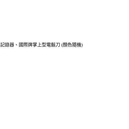
o專用記錄器、國際牌掌上型電鬍刀 (顏色隨機)