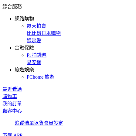
綜合服務
網路購物
露天拍賣
比比昂日本購物
媽咪愛
金融保險
Pi 拍錢包
易安網
旅遊娛樂
PChome 旅遊
最近看過
購物車
我的訂單
顧客中心
追蹤清單
退貨
會員設定
下載 APP