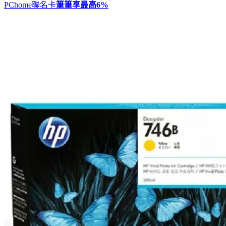
PChome聯名卡
筆筆享最高
6%