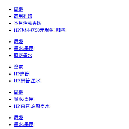
周邊
商用列印
本月活動專區
HP耗材-送50元現金+咖啡
周邊
墨水/墨匣
原廠墨水
筆電
HP惠普
HP 惠普 墨水
周邊
墨水/墨匣
HP 惠普 原廠墨水
周邊
墨水/墨匣