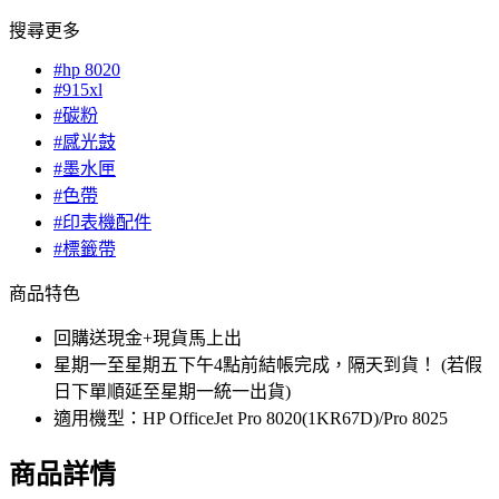
搜尋更多
#hp 8020
#915xl
#碳粉
#感光鼓
#墨水匣
#色帶
#印表機配件
#標籤帶
商品特色
回購送現金+現貨馬上出
星期一至星期五下午4點前結帳完成，隔天到貨！ (若假
日下單順延至星期一統一出貨)
適用機型：HP OfficeJet Pro 8020(1KR67D)/Pro 8025
商品詳情