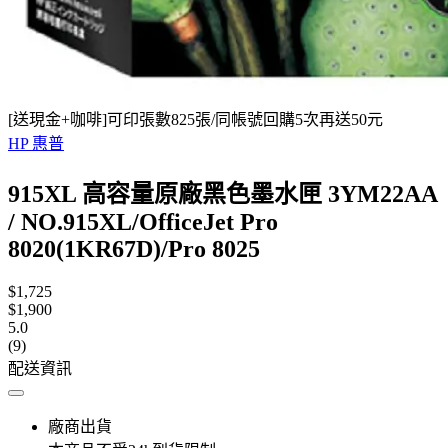
[送現金+咖啡]可印張數825張/同帳號回購5次再送50元
HP 惠普
915XL 高容量原廠黑色墨水匣 3YM22AA
/ NO.915XL/OfficeJet Pro
8020(1KR67D)/Pro 8025
$1,725
$1,900
5.0
(9)
配送資訊
廠商出貨