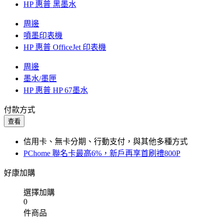
HP 惠普 黑墨水
周邊
噴墨印表機
HP 惠普 OfficeJet 印表機
周邊
墨水/墨匣
HP 惠普 HP 67墨水
付款方式
查看
信用卡、無卡分期、行動支付，與其他多種方式
PChome 聯名卡最高6%，新戶再享首刷禮800P
好康加購
選擇加購
0
件商品