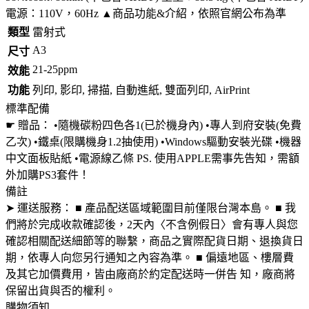
電源：110V，60Hz ▲商品功能&介紹，依照官網公布為準
類型
雷射式
A3
尺寸
21-25ppm
效能
功能
列印, 影印, 掃描, 自動進紙, 雙面列印, AirPrint
標準配備
☛ 贈品： •隨機碳粉四色各1(已於機身內) •專人到府安裝(免費
乙次) •鐵桌(限購機身1.2抽使用) •Windows驅動安裝光碟 •機器
中文面板貼紙 •電源線乙條 PS. 使用APPLE需事先告知，需額
外加購PS3套件！
備註
➤ 運送服務： ■ 產品配送區域範圍目前僅限台灣本島。 ■ 我
們將於完成收款確認後，2天內〈不含例假日〉會有專人與您
確認相關配送細節等的聯繫，商品之實際配貨日期、退換貨日
期，依專人向您另行通知之內容為準。 ■ 偏遠地區、樓層費
及其它加價費用，皆由廠商於約定配送時一併告 知，廠商將
保留出貨與否的權利。
購物須知