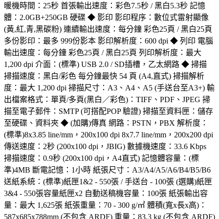
暖機時間：25秒 首張輸出速度：彩色7.5秒 / 黑白5.3秒 記憶
體：2.0GB+250GB 硬碟 ◆ 影印 影印程序：數位式雷射顯像
(黃,紅,青,黑碳粉) 連續輸出速度：每分鐘 彩色25頁 / 黑白25頁
多份影印：最多 999份影本 影印解析度：600 dpi ◆ 列印 電腦
輸出速度：每分鐘 彩色25頁 / 黑白25頁 列印解析度：最大
1,200 dpi 介面：(標準) USB 2.0 / SD插槽，乙太網路 ◆ 掃描
掃描速度：黑白/彩色 每分鐘最快 54 頁 (A4,直式) 掃描解析
度：最大 1,200 dpi 掃描尺寸：A3、A4、A5 (手送台至A3+) 輸
出檔案格式：單頁/多頁(黑白／彩色)：TIFF、PDF、JPEG 掃
描至電子郵件：SMTP (可搭配POP 驗證) 掃描至資料匣：儲存
至硬碟、資料夾 ◆ (加購)傳真 網路：PSTN，PBX 解析度：
(標準)8x3.85 line/mm，200x100 dpi 8x7.7 line/mm，200x200 dpi
傳送速度：2秒 (200x100 dpi，JBIG) 數據機速度：33.6 Kbps
掃描速度：0.9秒 (200x100 dpi，A4直式) 記憶體容量：(標
準)4MB 斷電記憶：1小時 紙張尺寸：A3/A4/A5/A6/B4/B5/B6
送紙系統：(標準)紙匣1&2 - 550張 / 手送台 - 100張 (選購)紙匣
3&4 - 550張容量紙匣x2 自動送稿機容量：100張 紙張輸出容
量：最大 1,625張 紙張重量：70 - 300 g/㎡ 體積(寬x長x高)：
587x685x788mm (不包含 ARDF) 重量：83.3 kg (不包含 ARDF)