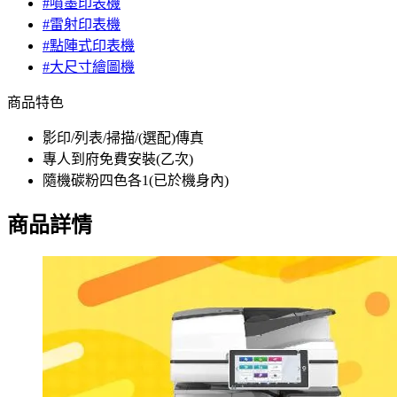
#噴墨印表機
#雷射印表機
#點陣式印表機
#大尺寸繪圖機
商品特色
影印/列表/掃描/(選配)傳真
專人到府免費安裝(乙次)
隨機碳粉四色各1(已於機身內)
商品詳情