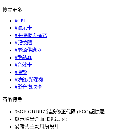
搜尋更多
#CPU
#顯示卡
#主機板與擴充
#記憶體
#電源供應器
#散熱器
#音效卡
#機殼
#燒錄/光碟機
#影音擷取卡
商品特色
96GB GDDR7 錯誤修正代碼 (ECC)記憶體
顯示輸出介面: DP 2.1 (4)
渦輪式主動風扇設計