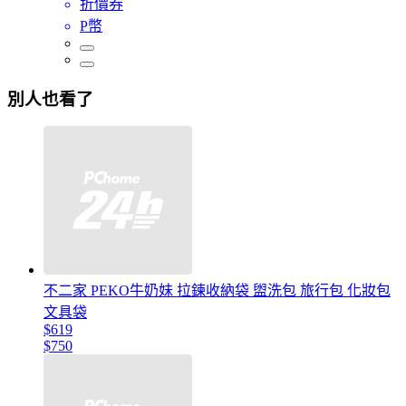
折價券
P幣
別人也看了
不二家 PEKO牛奶妹 拉鍊收納袋 盥洗包 旅行包 化妝包
文具袋
$619
$750