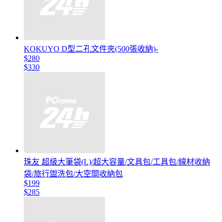
KOKUYO D型二孔文件夾(500張收納)-
$280
$330
珠友 超級大筆袋(L)/超大容量/文具包/工具包/線材收納
袋/旅行盥洗包/大空間收納包
$199
$285