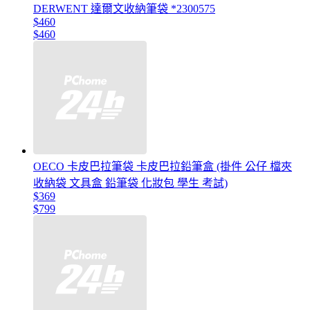
DERWENT 達爾文收納筆袋 *2300575
$460
$460
OECO 卡皮巴拉筆袋 卡皮巴拉鉛筆盒 (掛件 公仔 檔夾
收納袋 文具盒 鉛筆袋 化妝包 學生 考試)
$369
$799