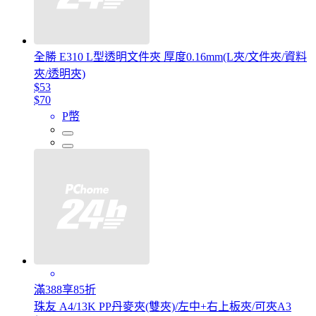
全勝 E310 L型透明文件夾 厚度0.16mm(L夾/文件夾/資料
夾/透明夾)
$53
$70
P幣
滿388享85折
珠友 A4/13K PP丹麥夾(雙夾)/左中+右上板夾/可夾A3