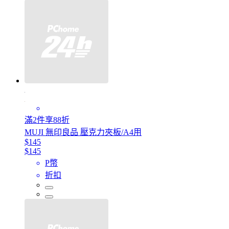
滿2件享88折
MUJI 無印良品 壓克力夾板/A4用
$145
$145
P幣
折扣