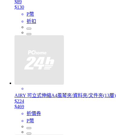
$89
$130
P幣
折扣
AIRY 可立式伸縮A4風琴夾/資料夾/文件夾(13層)
$224
$469
折價券
P幣