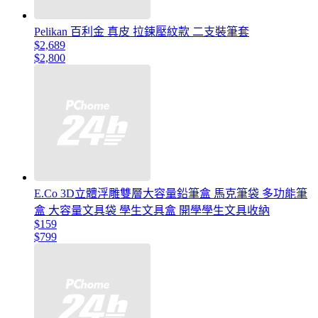
Pelikan 百利金 真皮 拉鍊壓紋款 二支裝筆套
$2,689
$2,800
E.Co 3D立體浮雕雙層大容量鉛筆盒 馬克筆袋 多功能筆
盒 大容量文具袋 學生文具盒 開學學生文具收納
$159
$799