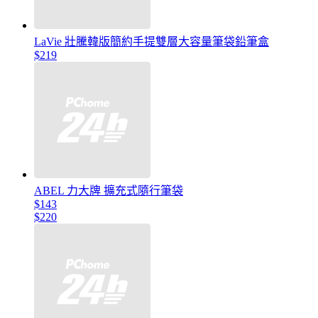
LaVie 壯騰韓版簡約手提雙層大容量筆袋鉛筆盒
$219
ABEL 力大牌 擴充式隨行筆袋
$143
$220