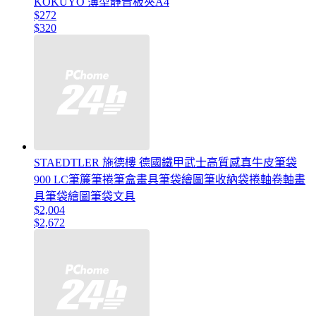
KOKUYO 薄型靜音板夾A4
$272
$320
STAEDTLER 施德樓 德國鐵甲武士高質感真牛皮筆袋
900 LC筆簾筆捲筆盒畫具筆袋繪圖筆收納袋捲軸卷軸畫
具筆袋繪圖筆袋文具
$2,004
$2,672