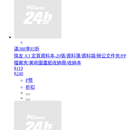
滿388享85折
珠友 A3 定頁資料本-20張/資料簿/資料袋/辦公文件夾/PP
檔案夾/美術圖畫紙收納冊/收納本
$119
$240
P幣
折扣