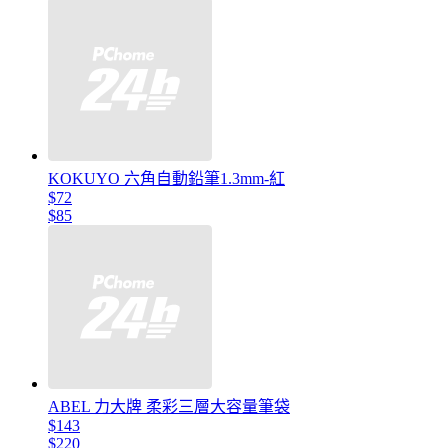
KOKUYO 六角自動鉛筆1.3mm-紅
$72
$85
ABEL 力大牌 柔彩三層大容量筆袋
$143
$220