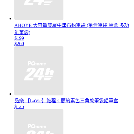
AHOYE 大容量雙層牛津布鉛筆袋 (筆盒筆袋 筆盒 多功
能筆袋)
$199
$260
品樂 【LaVie】維程。簡約素色三角款筆袋鉛筆盒
$125