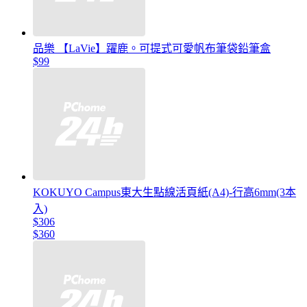
品樂 【LaVie】躍鹿。可提式可愛帆布筆袋鉛筆盒
$99
KOKUYO Campus東大生點線活頁紙(A4)-行高6mm(3本
入)
$306
$360