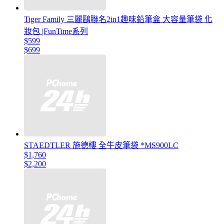
Tiger Family 三麗鷗聯名2in1趣味鉛筆盒 大容量筆袋 化
妝包 |FunTime系列
$599
$699
STAEDTLER 施德樓 全牛皮筆袋 *MS900LC
$1,760
$2,200