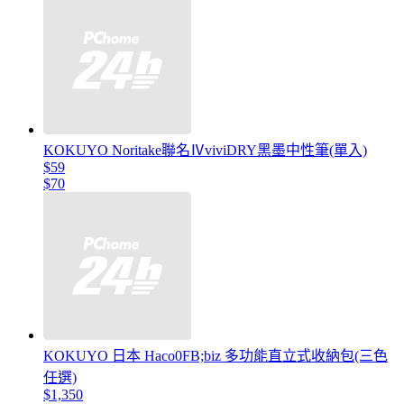
KOKUYO Noritake聯名ⅣviviDRY黑墨中性筆(單入)
$59
$70
KOKUYO 日本 Haco0FB;biz 多功能直立式收納包(三色
任選)
$1,350