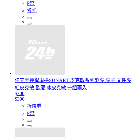
P幣
折扣
任天堂授權周邊SUNART 皮克敏系列髮夾 夾子 文件夾
紅皮克敏 歐慶 冰皮克敏 一組兩入
$300
$300
折價券
P幣