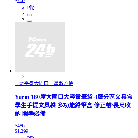
$700
P幣
180°平攤大開口，拿取方便
Yurm 180度大開口大容量筆袋 8層分區文具盒
學生手提文具袋 多功能鉛筆盒 修正帶/長尺收
納 開學必備
$486
$1,299