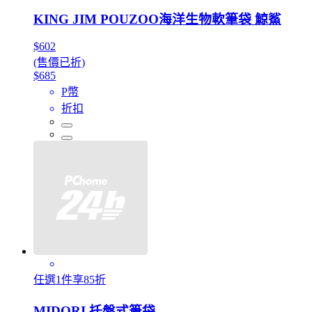
KING JIM POUZOO海洋生物軟筆袋 鯨鯊
$602
(售價已折)
$685
P幣
折扣
任選1件享85折
MIDORI 托盤式筆袋