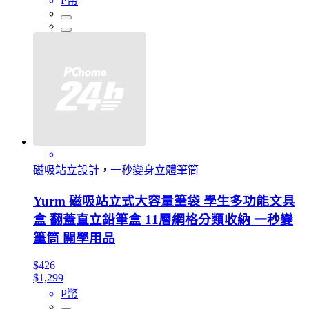
P幣
磁吸站立設計，一秒變身立體筆筒
Yurm 磁吸站立式大容量筆袋 學生多功能文具
盒 翻蓋直立鉛筆盒 11層網格分類收納 一秒變
筆筒 開學用品
$426
$1,299
P幣