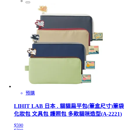
預購
LIHIT LAB 日本 . 貓貓扁平包(筆盒尺寸)筆袋
化妝包 文具包 護照包 多款貓咪造型(A-2221)
$590