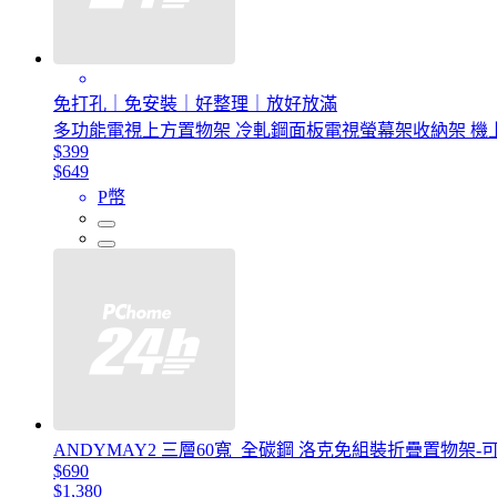
免打孔｜免安裝｜好整理｜放好放滿
多功能電視上方置物架 冷軋鋼面板電視螢幕架收納架 機上盒架
$399
$649
P幣
ANDYMAY2 三層60寬_全碳鋼 洛克免組裝折疊置物架-可
$690
$1,380