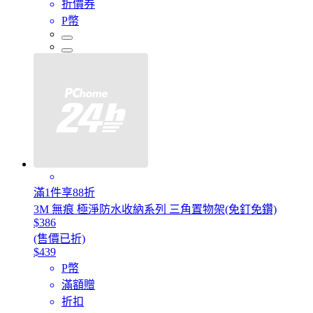
折價券
P幣
滿1件享88折
3M 無痕 極淨防水收納系列 三角置物架(免釘免鑽)
$386
(售價已折)
$439
P幣
滿額贈
折扣