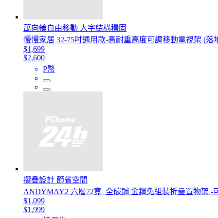
萬向輪自由移動 人字結構穩固
慢慢家居 32-75吋通用款-高耐重高度可調移動電視架 (落
$1,699
$2,600
P幣
摺疊設計 節省空間
ANDYMAY2 六層72寬_全碳鋼 金鋼免組裝折疊置物架 -
$1,099
$1,999