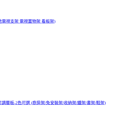
地電視支架 電視置物架 看板架)
可調層板-2色可選 (廚房架/免安裝架/收納架/鐵架/書架/鞋架)