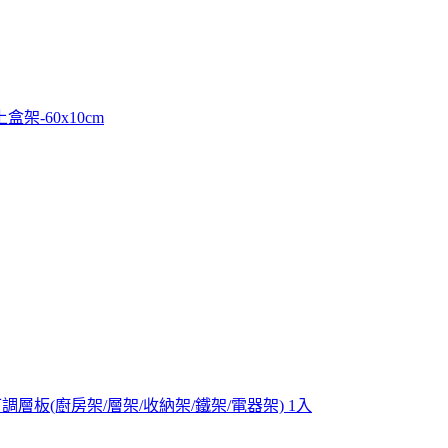
-60x10cm
調層板(廚房架/層架/收納架/鐵架/電器架) 1入