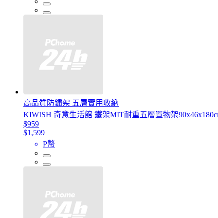
高品質防鏽架 五層實用收納
KIWISH 奇意生活館 鐵架MIT耐重五層置物架90x46x18
$959
$1,599
P幣