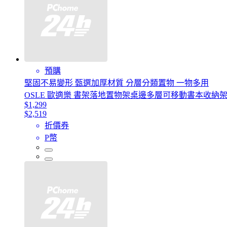
預購
堅固不易變形 甄選加厚材質 分層分類置物 一物多用
OSLE 歐適樂 書架落地置物架桌邊多層可移動書本收納
$1,299
$2,519
折價券
P幣