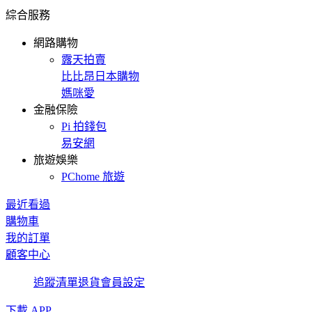
綜合服務
網路購物
露天拍賣
比比昂日本購物
媽咪愛
金融保險
Pi 拍錢包
易安網
旅遊娛樂
PChome 旅遊
最近看過
購物車
我的訂單
顧客中心
追蹤清單
退貨
會員設定
下載 APP