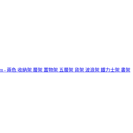
0cm - 兩色 收納架 層架 置物架 五層架 貨架 波浪架 鐵力士架 書架