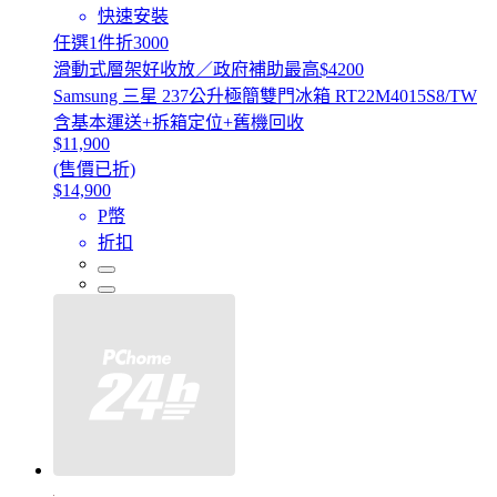
快速安裝
任選1件折3000
滑動式層架好收放／政府補助最高$4200
Samsung 三星 237公升極簡雙門冰箱 RT22M4015S8/TW
含基本運送+拆箱定位+舊機回收
$11,900
(售價已折)
$14,900
P幣
折扣