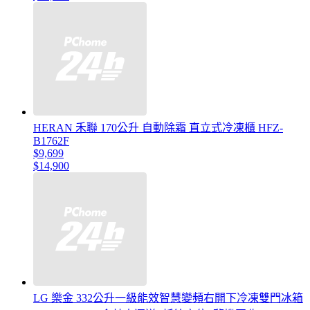
HERAN 禾聯 170公升 自動除霜 直立式冷凍櫃 HFZ-
B1762F
$9,699
$14,900
LG 樂金 332公升一級能效智慧變頻右開下冷凍雙門冰箱