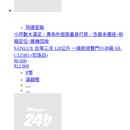
快速安裝
小坪數大滿足，專為外宿族量身打造／含基本運送+拆
箱定位+舊機回收
SANLUX 台灣三洋 128公升 一級能效雙門小冰箱 SR-
C125B1 (珍珠白)
$8,690
$12,900
P幣
滿額贈