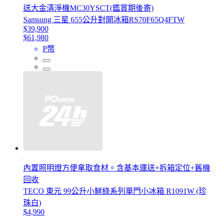
送大金清淨機MC30YSCT(鑑賞期後寄)
Samsung 三星 655公升對開冰箱RS70F65Q4FTW
$39,900
$61,980
P幣
內置照明燈方便拿取食材。含基本運送+拆箱定位+舊機
回收
TECO 東元 99公升小鮮綠系列單門小冰箱 R1091W (珍
珠白)
$4,990