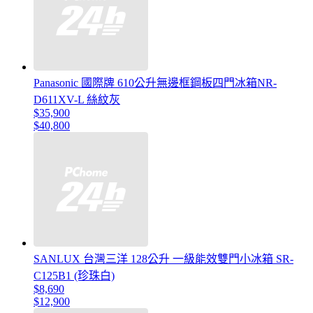
Panasonic 國際牌 610公升無邊框鋼板四門冰箱NR-
D611XV-L 絲紋灰
$35,900
$40,800
SANLUX 台灣三洋 128公升 一級能效雙門小冰箱 SR-
C125B1 (珍珠白)
$8,690
$12,900