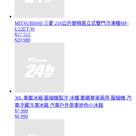
MITSUBISHI 三菱 216公升變頻直立式雙門冷凍櫃MF-
U22ET-W
$17,512
$20,980
30L 車載冰箱 壓縮機製冷 冰櫃 數顯車家兩用 壓縮機 汽
車冷藏冷凍冰箱 汽車戶外房車迷你小冰箱
$7,999
$9,999