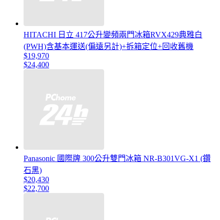
HITACHI 日立 417公升變頻兩門冰箱RVX429典雅白
(PWH)含基本運送(偏遠另計)+拆箱定位+回收舊機
$19,970
$24,400
Panasonic 國際牌 300公升雙門冰箱 NR-B301VG-X1 (鑽
石黑)
$20,430
$22,700