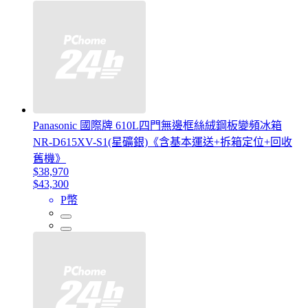
Panasonic 國際牌 610L四門無邊框絲絨鋼板變頻冰箱
NR-D615XV-S1(星礦銀)《含基本運送+拆箱定位+回收
舊機》
$38,970
$43,300
P幣