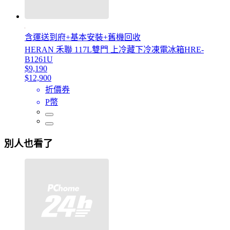
含運送到府+基本安裝+舊機回收
HERAN 禾聯 117L雙門 上冷藏下冷凍電冰箱HRE-
B1261U
$9,190
$12,900
折價券
P幣
別人也看了