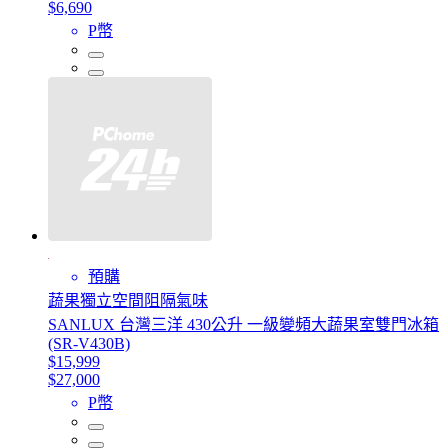
$6,690
P幣
預購
蔬果獨立空間阻隔氣味
SANLUX 台灣三洋 430公升 一級變頻大蔬果室雙門冰箱
(SR-V430B)
$15,999
$27,000
P幣