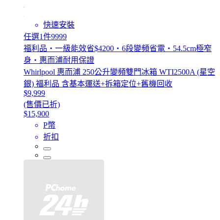
快速安裝
任選1件9999
福利品・一級能效省$4200・6段變頻省電・54.5cm極窄
身・惠而浦耐用保證
Whirlpool 惠而浦 250公升變頻雙門冰箱 WTI2500A (星空
銀) 福利品 含基本運送+拆箱定位+舊機回收
$9,999
(售價已折)
$15,900
P幣
折扣