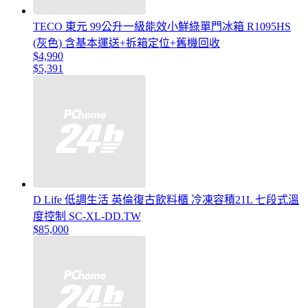
TECO 東元 99公升一級能效小鮮綠單門冰箱 R1095HS
(灰色) 含基本運送+拆箱定位+舊機回收
$4,990
$5,391
D Life 低調生活 英倫復古飲料櫃 冷凍容積21L 七段式溫
度控制 SC-XL-DD.TW
$85,000