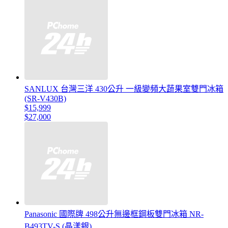
SANLUX 台灣三洋 430公升 一級變頻大蔬果室雙門冰箱
(SR-V430B)
$15,999
$27,000
Panasonic 國際牌 498公升無邊框鋼板雙門冰箱 NR-
B493TV-S (晶漾銀)