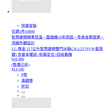
快速安裝
任選1件10900
智慧變頻精準控溫・壓縮機10年保固・窄身省電首選・
流線外觀設計
LG 樂金 217公升智慧變頻雙門冰箱GN-L217SVN(星辰
銀) 含基本運送+拆箱定位+回收舊機
$10,900
(售價已折)
$14,590
P幣
滿額贈
折扣