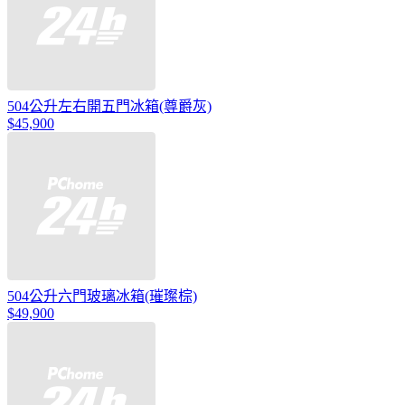
504公升左右開五門冰箱(尊爵灰)
$45,900
504公升六門玻璃冰箱(璀璨棕)
$49,900