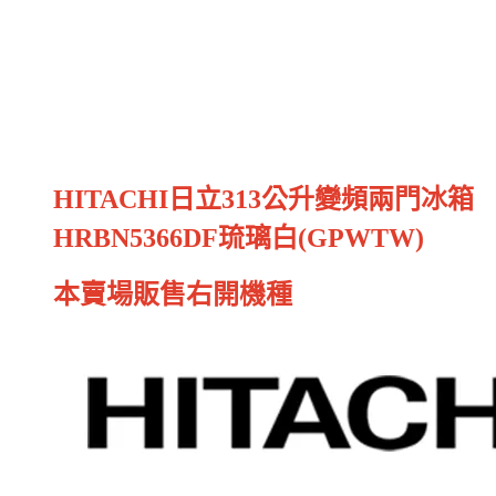
HITACHI日立313公升變頻兩門冰箱
HRBN5366DF琉璃白(GPWTW)
本賣場販售右開機種