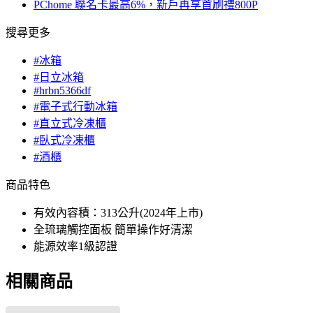
PChome 聯名卡最高6%，新戶再享首刷禮800P
搜尋更多
#冰箱
#日立冰箱
#hrbn5366df
#電子式行動冰箱
#直立式冷凍櫃
#臥式冷凍櫃
#酒櫃
商品特色
有效內容積：313公升(2024年上市)
全琉璃觸控面板 簡單操作好清潔
能源效率1級認證
相關商品