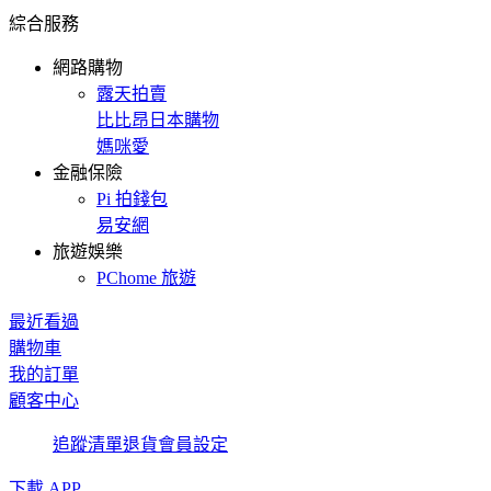
綜合服務
網路購物
露天拍賣
比比昂日本購物
媽咪愛
金融保險
Pi 拍錢包
易安網
旅遊娛樂
PChome 旅遊
最近看過
購物車
我的訂單
顧客中心
追蹤清單
退貨
會員設定
下載 APP