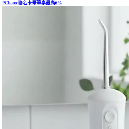
PChome聯名卡
筆筆享最高
6%