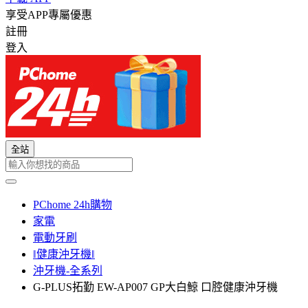
享受APP專屬優惠
註冊
登入
全站
PChome 24h購物
家電
電動牙刷
‖健康沖牙機‖
沖牙機-全系列
G-PLUS拓勤 EW-AP007 GP大白鯨 口腔健康沖牙機