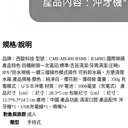
規格/說明
品牌：西歐科技 型號：CME-MF400 BSMI：R34985 國際條碼
產品特色 四種刷頭一次滿足(標準/舌苔清潔/牙周清潔/正畸)
IPX7防水規格 一鍵三檔操作模式操作 可拆卸水箱，方便清理
水箱 產品規格 顏色：純淨白、櫻花粉、薄荷綠 重量：350g 充
電模式：ＵＳＢ沖電 材質：PP 電池：1000毫安（充電式） 產
品尺寸（cm）：尺寸：28.3*5 cm 包裝尺寸（cm）：尺寸：
12.5*6.3*24.5 cm 產地：中國 產品功能 清潔口腔 產品配件 沖
牙機*1、USB充電線*1、噴嘴*4
對象與族群
成人
類型
手持式