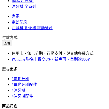
‖健康沖牙機‖
沖牙機-全系列
家電
電動牙刷
西歐科技 便攜 電動牙刷
付款方式
查看
信用卡、無卡分期、行動支付，與其他多種方式
PChome 聯名卡最高6%，新戶再享首刷禮800P
搜尋更多
#電動牙刷
#電動牙刷配件
#沖牙機
#沖牙機配件
商品特色