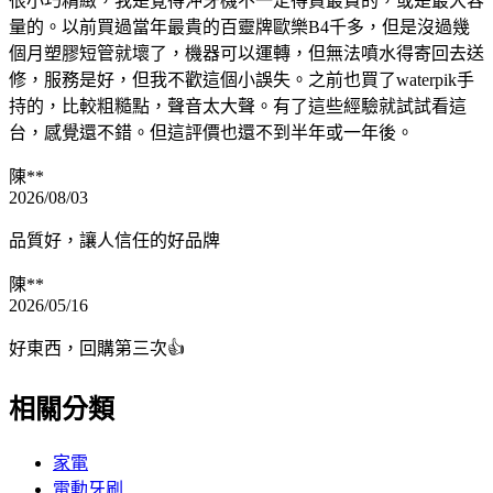
很小巧精緻，我是覺得沖牙機不一定得買最貴的，或是最大容
量的。以前買過當年最貴的百靈牌歐樂B4千多，但是沒過幾
個月塑膠短管就壞了，機器可以運轉，但無法噴水得寄回去送
修，服務是好，但我不歡這個小誤失。之前也買了waterpik手
持的，比較粗糙點，聲音太大聲。有了這些經驗就試試看這
台，感覺還不錯。但這評價也還不到半年或一年後。
陳**
2026/08/03
品質好，讓人信任的好品牌
陳**
2026/05/16
好東西，回購第三次👍
相關分類
家電
電動牙刷