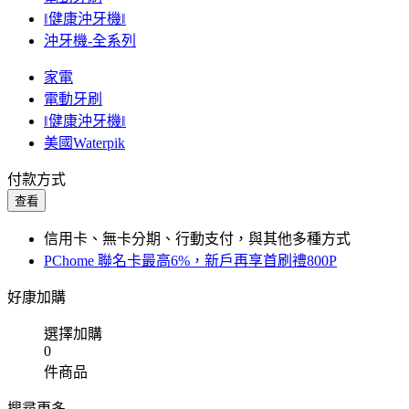
‖健康沖牙機‖
沖牙機-全系列
家電
電動牙刷
‖健康沖牙機‖
美國Waterpik
付款方式
查看
信用卡、無卡分期、行動支付，與其他多種方式
PChome 聯名卡最高6%，新戶再享首刷禮800P
好康加購
選擇加購
0
件商品
搜尋更多