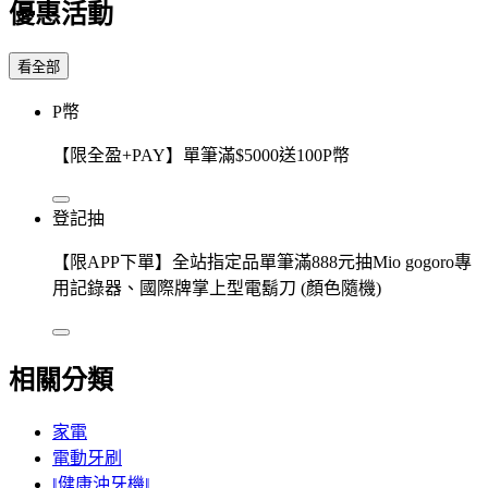
優惠活動
看全部
P幣
【限全盈+PAY】單筆滿$5000送100P幣
登記抽
【限APP下單】全站指定品單筆滿888元抽Mio gogoro專
用記錄器、國際牌掌上型電鬍刀 (顏色隨機)
相關分類
家電
電動牙刷
‖健康沖牙機‖