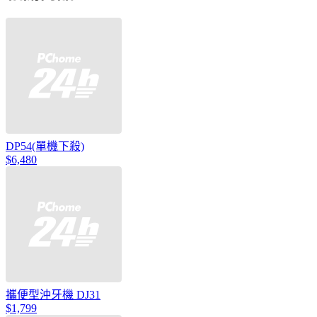
DP54(單機下殺)
$6,480
攜便型沖牙機 DJ31
$1,799