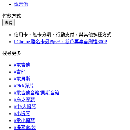
電吉他
付款方式
查看
信用卡、無卡分期、行動支付，與其他多種方式
PChome 聯名卡最高6%，新戶再享首刷禮800P
搜尋更多
#電吉他
#吉他
#電貝斯
#Pick彈片
#電吉他音箱/貝斯音箱
#烏克麗麗
#中/大提琴
#小提琴
#電小提琴
#提琴盒/袋