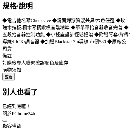
規格/說明
◆電吉他名琴Checksave ◆鏡面烤漆質感兼具/六色任選 ◆玫
瑰木指板/楓木琴柄縱橫音階精準 ◆單單單拾音器收音完善 ◆
五段拾音器控制功能 ◆小搖座設計輕鬆搖滾 ◆附贈琴套/背帶/
導線/PICK/調音器 ◆加贈Blackstar 3m導線 市價580 ◆原廠公
司貨
備註
訂購後專人聯繫確認顏色及庫存
購物須知
查看
別人也看了
已經到底囉！
關於PChome24h
顧客權益