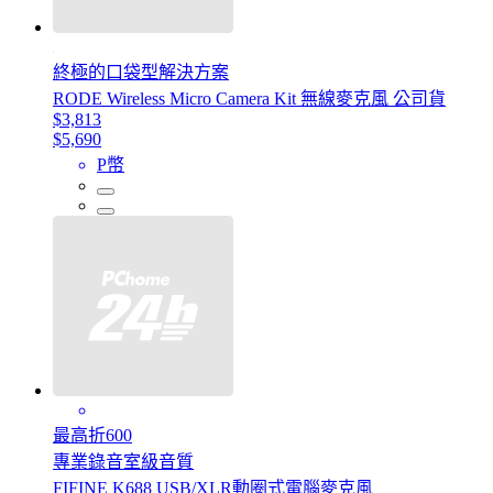
終極的口袋型解決方案
RODE Wireless Micro Camera Kit 無線麥克風 公司貨
$3,813
$5,690
P幣
最高折600
專業錄音室級音質
FIFINE K688 USB/XLR動圈式電腦麥克風