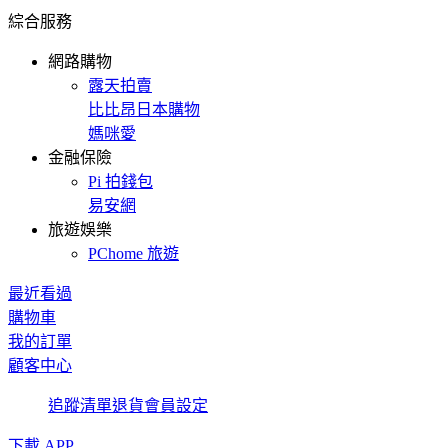
綜合服務
網路購物
露天拍賣
比比昂日本購物
媽咪愛
金融保險
Pi 拍錢包
易安網
旅遊娛樂
PChome 旅遊
最近看過
購物車
我的訂單
顧客中心
追蹤清單
退貨
會員設定
下載 APP