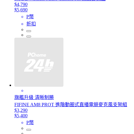
$4,790
$5,690
P幣
折扣
旗艦升級 清晰制勝
FIFINE AM8 PROT 進階動圈式直播電競麥克風支架組
$3,290
$5,400
P幣