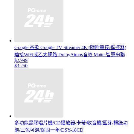
Google 谷歌 Google TV Streamer 4K (隨附聲控/遙控器)
連接WiFi或乙太網路 DolbyAtmos音效 Matter智慧串聯
$2,999
$3,250
多功能黑膠唱片機/CD播放器/卡帶/收音機/藍芽/轉錄功
能/三色可選/保固一年/DSY-18CD