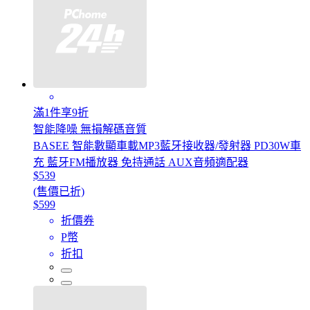
滿1件享9折
智能降噪 無損解碼音質
BASEE 智能數顯車載MP3藍牙接收器/發射器 PD30W車
充 藍牙FM播放器 免持通話 AUX音頻適配器
$539
(售價已折)
$599
折價券
P幣
折扣