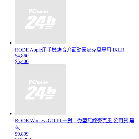
RODE Apple用手機錄音介面動圈麥克風專用 IXLR
$4,860
$5,400
RODE Wireless GO III 一對二微型無線麥克風 公司貨 黑
色
$9,899