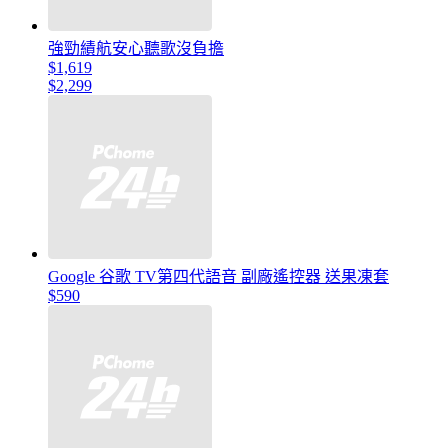
強勁績航安心聽歌沒負擔
$1,619
$2,299
Google 谷歌 TV第四代語音 副廠遙控器 送果凍套
$590