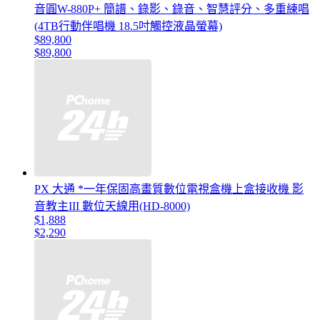
音圓W-880P+ 簡譜、錄影、錄音、智慧評分、多重練唱
(4TB行動伴唱機 18.5吋觸控液晶螢幕)
$89,800
$89,800
PX 大通 *一年保固高畫質數位電視盒機上盒接收機 影
音教主III 數位天線用(HD-8000)
$1,888
$2,290