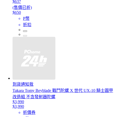
$637
(售價已折)
$650
P幣
折扣
到貨通知我
Takara Tomy Beyblade 戰鬥陀螺 X 世代 UX-10 騎士圓甲
改造組 不含發射器陀螺
$3,990
$3,990
折價券