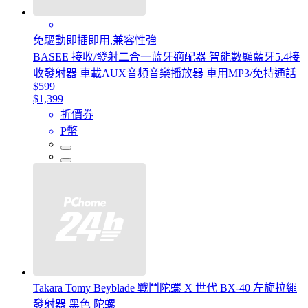
免驅動即插即用,兼容性強
BASEE 接收/發射二合一蓝牙適配器 智能數顯藍牙5.4接
收發射器 車載AUX音頻音樂播放器 車用MP3/免持通話
$599
$1,399
折價券
P幣
Takara Tomy Beyblade 戰鬥陀螺 X 世代 BX-40 左旋拉繩
發射器 黑色 陀螺