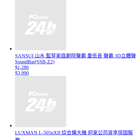
SANSUI 山水 藍芽家庭劇院聲霸 重低音 聲霸 3D立體聲
SoundBar(SSB-Z2)
$1,280
$3,990
LUXMAN L-505uXII 綜合擴大機 迎家公司貨享保固服