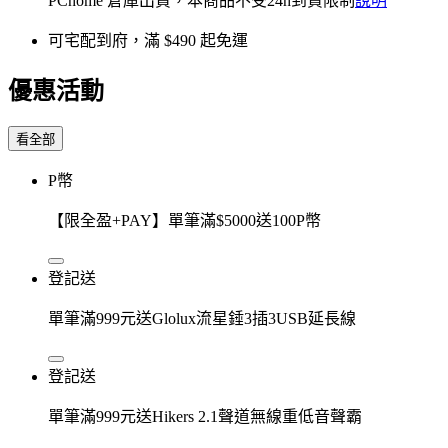
PChome 倉庫出貨，本商品不受24h到貨限制
說明
可宅配到府，滿 $490 起免運
優惠活動
看全部
P幣
【限全盈+PAY】單筆滿$5000送100P幣
登記送
單筆滿999元送Glolux流星錘3插3USB延長線
登記送
單筆滿999元送Hikers 2.1聲道無線重低音聲霸