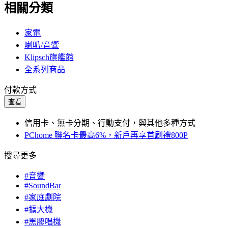
相關分類
家電
喇叭/音響
Klipsch旗艦館
全系列商品
付款方式
查看
信用卡、無卡分期、行動支付，與其他多種方式
PChome 聯名卡最高6%，新戶再享首刷禮800P
搜尋更多
#音響
#SoundBar
#家庭劇院
#擴大機
#黑膠唱機