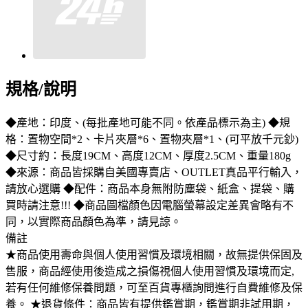
規格/說明
◆產地：印度、(每批產地可能不同。依產品標示為主) ◆規
格：置物空間*2、卡片夾層*6、置物夾層*1、(可平放千元鈔)
◆尺寸約：長度19CM、高度12CM、厚度2.5CM、重量180g
◆來源：商品皆採購自美國專賣店、OUTLET真品平行輸入，
請放心選購 ◆配件：商品本身無附防塵袋、紙盒、提袋、購
買時請注意!!! ◆商品圖檔顏色因電腦螢幕設定差異會略有不
同，以實際商品顏色為準，請見諒。
備註
★商品使用壽命與個人使用習慣及環境相關，故無提供保固及
售服，商品經使用後造成之損傷視個人使用習慣及環境而定,
若有任何維修保養問題，可至百貨專櫃詢問進行自費維修及保
養。 ★退貨條件：商品皆有提供鑑賞期，鑑賞期非試用期，