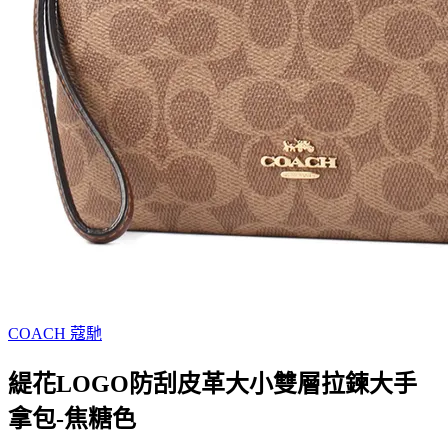
COACH 蔻馳
緹花LOGO防刮皮革大小雙層拉鍊大手
拿包-焦糖色