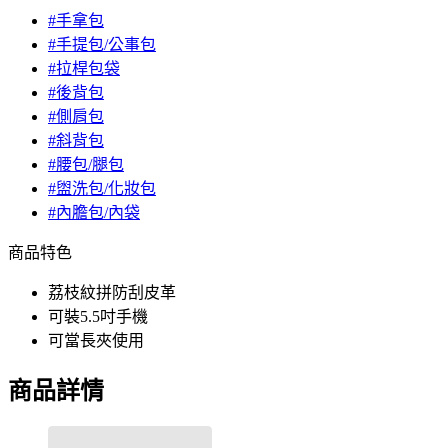
#手拿包
#手提包/公事包
#拉桿包袋
#後背包
#側肩包
#斜背包
#腰包/腿包
#盥洗包/化妝包
#內膽包/內袋
商品特色
荔枝紋拼防刮皮革
可裝5.5吋手機
可當長夾使用
商品詳情