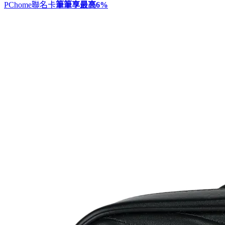
PChome聯名卡
筆筆享最高
6%