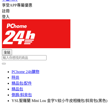
享受APP專屬優惠
註冊
登入
全站
PChome 24h購物
時尚
精品包/配件
精品包
側肩/斜背包
YSL聖羅蘭 Mini Lou 金字V紋小牛皮相機包/斜背包(黑色)