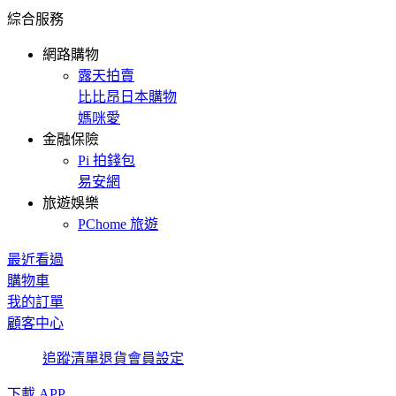
綜合服務
網路購物
露天拍賣
比比昂日本購物
媽咪愛
金融保險
Pi 拍錢包
易安網
旅遊娛樂
PChome 旅遊
最近看過
購物車
我的訂單
顧客中心
追蹤清單
退貨
會員設定
下載 APP