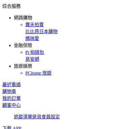
綜合服務
網路購物
露天拍賣
比比昂日本購物
媽咪愛
金融保險
Pi 拍錢包
易安網
旅遊娛樂
PChome 旅遊
最近看過
購物車
我的訂單
顧客中心
追蹤清單
退貨
會員設定
下載 APP