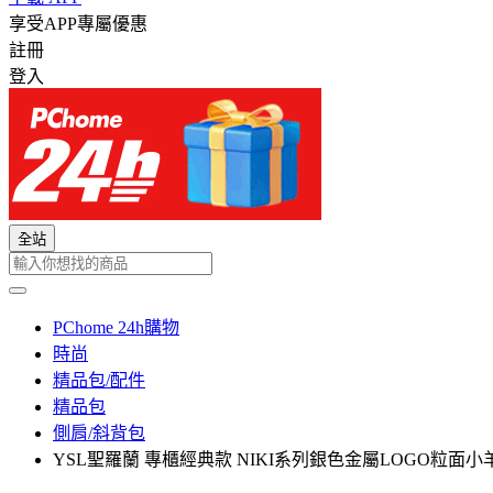
享受APP專屬優惠
註冊
登入
全站
PChome 24h購物
時尚
精品包/配件
精品包
側肩/斜背包
YSL聖羅蘭 專櫃經典款 NIKI系列銀色金屬LOGO粒面小