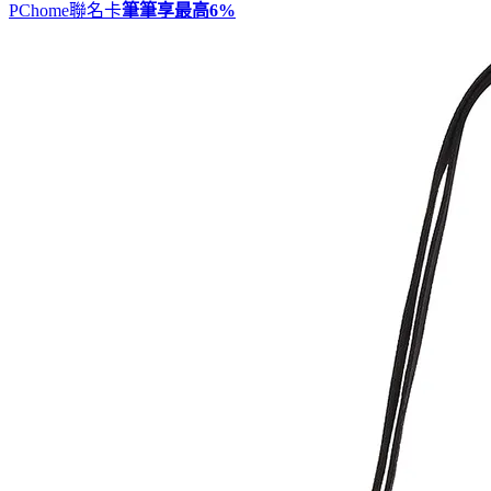
PChome聯名卡
筆筆享最高
6%