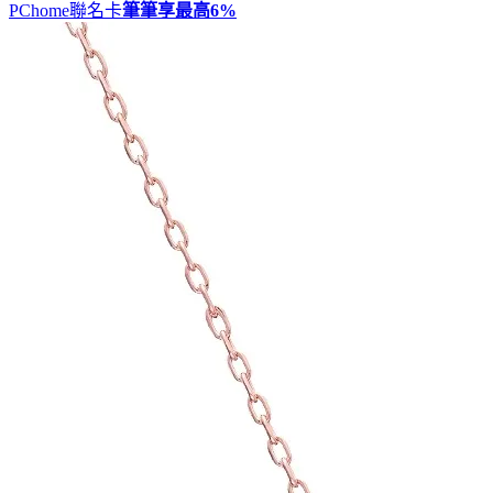
PChome聯名卡
筆筆享最高
6%