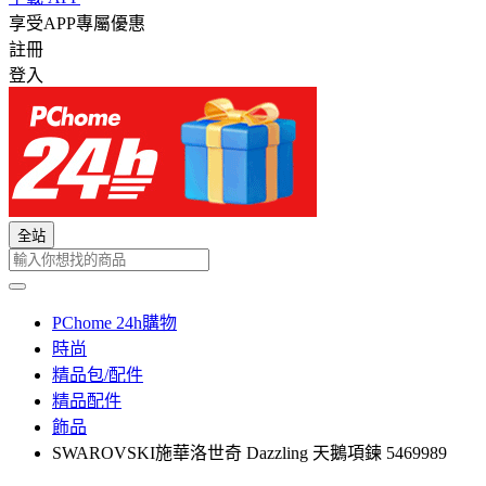
享受APP專屬優惠
註冊
登入
全站
PChome 24h購物
時尚
精品包/配件
精品配件
飾品
SWAROVSKI施華洛世奇 Dazzling 天鵝項鍊 5469989