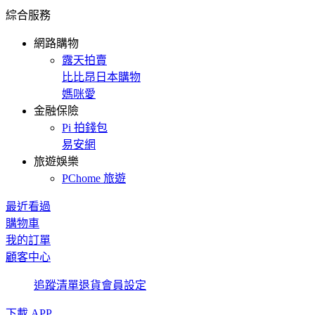
綜合服務
網路購物
露天拍賣
比比昂日本購物
媽咪愛
金融保險
Pi 拍錢包
易安網
旅遊娛樂
PChome 旅遊
最近看過
購物車
我的訂單
顧客中心
追蹤清單
退貨
會員設定
下載 APP