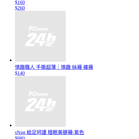
$160
$260
情趣職人 手撕超薄｜情趣 絲襪 褲襪
$140
sNug 給足呵護 睡眠美腿襪-紫色
$880