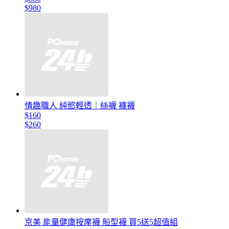
$980
情趣職人 純慾輕透｜絲襪 褲襪
$160
$260
京美 能量健康按摩襪 船型襪 買5送5超值組