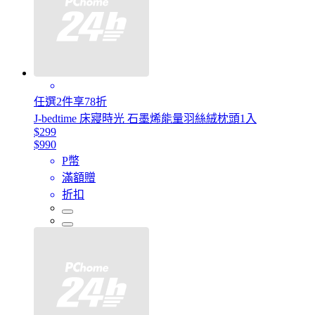
任選2件享78折
J-bedtime 床寢時光 石墨烯能量羽絲絨枕頭1入
$299
$990
P幣
滿額贈
折扣