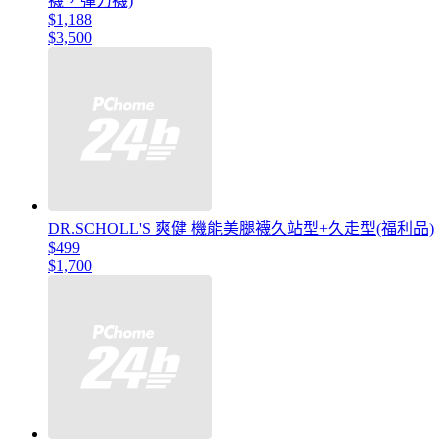
襪，彈力襪)
$1,188
$3,500
DR.SCHOLL'S 爽健 機能美腿襪久站型+久走型(福利品)
$499
$1,700