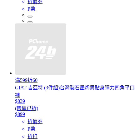
折價券
P幣
滿599折60
GIAT 吉亞特 (3件組)台灣製石墨烯男貼身彈力四角平口
褲
$839
(售價已折)
$899
折價券
P幣
折扣