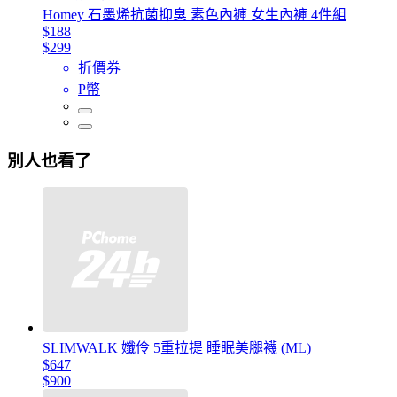
Homey 石墨烯抗菌抑臭 素色內褲 女生內褲 4件組
$188
$299
折價券
P幣
別人也看了
SLIMWALK 孅伶 5重拉提 睡眠美腿襪 (ML)
$647
$900