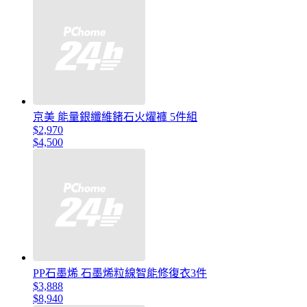
京美 能量銀纖維鍺石火燿褲 5件組
$2,970
$4,500
PP石墨烯 石墨烯粒線智能修復衣3件
$3,888
$8,940