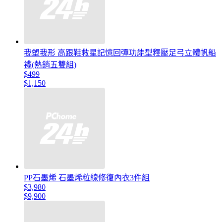
我塑我形 高跟鞋救星記憶回彈功能型釋壓足弓立體帆船
襪(熱銷五雙組)
$499
$1,150
PP石墨烯 石墨烯粒線修復內衣3件組
$3,980
$9,900