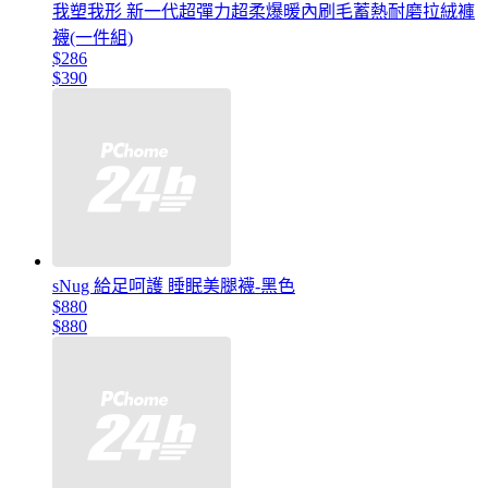
我塑我形 新一代超彈力超柔爆暖內刷毛蓄熱耐磨拉絨褲
襪(一件組)
$286
$390
sNug 給足呵護 睡眠美腿襪-黑色
$880
$880