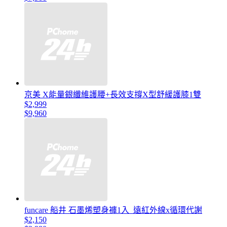
京美 X能量銀纖維護腰+長效支撐X型舒緩護膝1雙
$2,999
$9,960
funcare 船井 石墨烯塑身褲1入_遠紅外線x循環代謝
$2,150