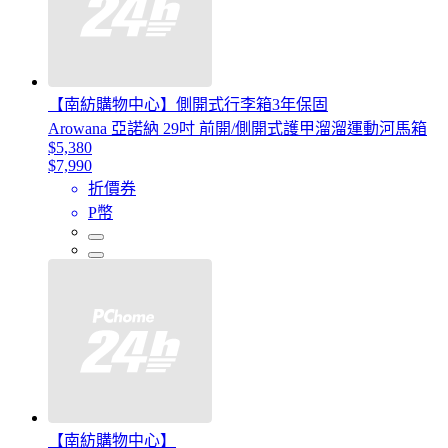
【南紡購物中心】側開式行李箱3年保固
Arowana 亞諾納 29吋 前開/側開式護甲溜溜運動河馬箱
$5,380
$7,990
折價券
P幣
【南紡購物中心】