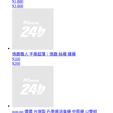
$1,880
$3,800
情趣職人 手撕超薄｜情趣 絲襪 褲襪
$160
$260
non-no 儂儂 台灣製 石墨烯消臭襪 中筒襪 12雙組