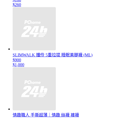
$260
SLIMWALK 孅伶 5重拉提 睡眠美腿襪 (ML)
$900
$1,000
情趣職人 手撕超薄｜情趣 絲襪 褲襪