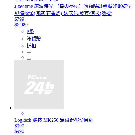
J-bedtime 床寢時光 【皇の夢枕】護頸除鼾釋壓好眠蝶型
記憶枕頭(涼感 石墨烯)-送床包/被套/涼被(隨機)
$799
$6,980
P幣
滿額贈
折扣
Logitech 羅技 MK250 無線鍵盤滑鼠組
$990
$990