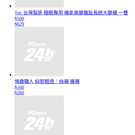
Tric 台灣製造 睡眠專用 機能美腿露趾長統大腿襪 一雙
$500
$629
情趣職人 純慾輕透｜絲襪 褲襪
$160
$260