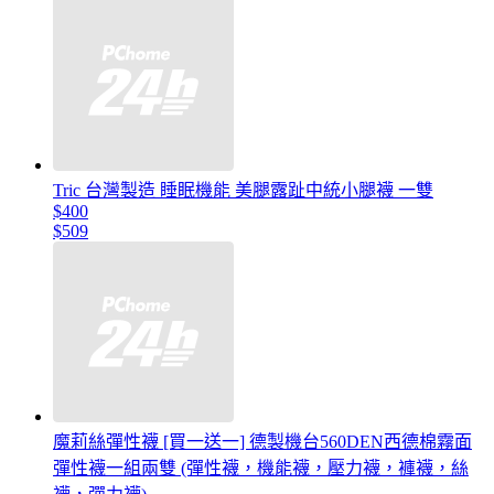
Tric 台灣製造 睡眠機能 美腿露趾中統小腿襪 一雙
$400
$509
魔莉絲彈性襪 [買一送一] 德製機台560DEN西德棉霧面
彈性襪一組兩雙 (彈性襪，機能襪，壓力襪，褲襪，絲