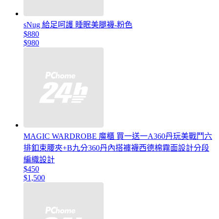
sNug 給足呵護 睡眠美腿襪-粉色
$880
$980
MAGIC WARDROBE 魔櫃 買一送一A360丹玩美戰鬥六
排釦束腰夾+B九分360丹內搭褲襪西德棉霧面設計分段
編織設計
$450
$1,500