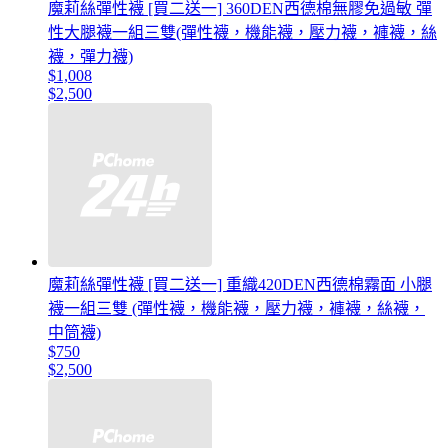
魔莉絲彈性襪 [買二送一] 360DEN西德棉無膠免過敏 彈
性大腿襪一組三雙(彈性襪，機能襪，壓力襪，褲襪，絲
襪，彈力襪)
$1,008
$2,500
魔莉絲彈性襪 [買二送一] 重織420DEN西德棉霧面 小腿
襪一組三雙 (彈性襪，機能襪，壓力襪，褲襪，絲襪，
中筒襪)
$750
$2,500