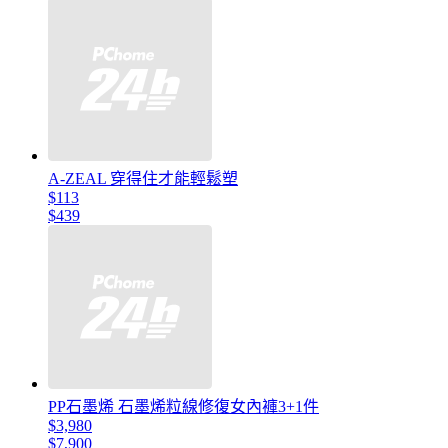
A-ZEAL 穿得住才能輕鬆塑
$113
$439
PP石墨烯 石墨烯粒線修復女內褲3+1件
$3,980
$7,900