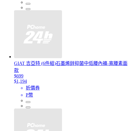
GIAT 吉亞特 (6件組)石墨烯鋅抑菌中低腰內褲-寬腰素面
款
$699
$1,194
折價券
P幣