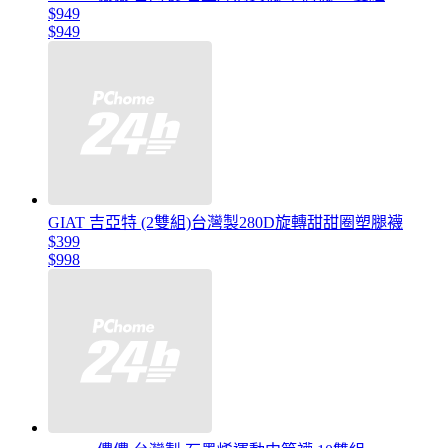
$949
$949
GIAT 吉亞特 (2雙組)台灣製280D旋轉甜甜圈塑腿襪
$399
$998