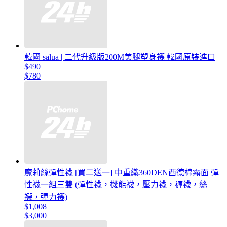
韓國 salua | 二代升級版200M美腿塑身襪 韓國原裝進口
$490
$780
魔莉絲彈性襪 [買二送一] 中重織360DEN西德棉霧面 彈
性襪一組三雙 (彈性襪，機能襪，壓力襪，褲襪，絲
襪，彈力襪)
$1,008
$3,000