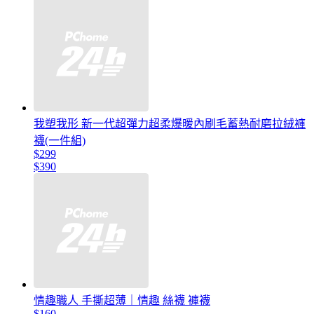
我塑我形 新一代超彈力超柔爆暖內刷毛蓄熱耐磨拉絨褲
襪(一件組)
$299
$390
情趣職人 手撕超薄｜情趣 絲襪 褲襪
$160