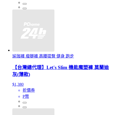
瑜珈褲 瘦腿褲 高腰提臀 健身 跑步
【台灣總代理】Let's Slim 機能魔塑褲 莫蘭迪
灰(薄款)
$1,380
折價券
P幣