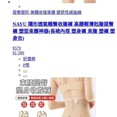
提臀塑形 美體收復束腰 塑造性感曲線
NAYU 隱形透氣翹臀收腹褲 高腰輕薄剋腹提臀
褲 塑型束腰神器(長裙內搭 塑身褲 束腹 塑褲 塑
身衣)
$579
$1,399
折價券
P幣