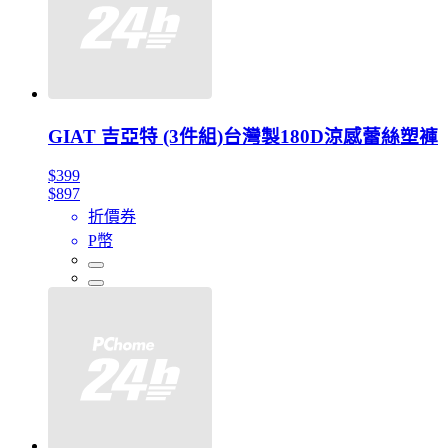
GIAT 吉亞特 (3件組)台灣製180D涼感蕾絲塑褲
$399
$897
折價券
P幣