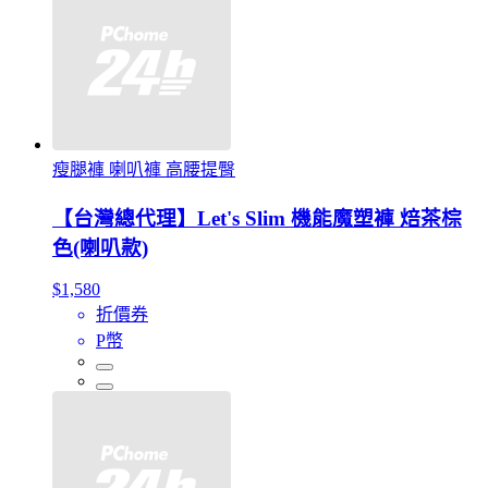
瘦腿褲 喇叭褲 高腰提臀
【台灣總代理】Let's Slim 機能魔塑褲 焙茶棕
色(喇叭款)
$1,580
折價券
P幣