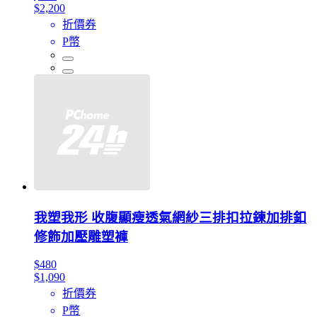
$2,200
折價券
P幣
我塑我形 收腹顯瘦透氣網紗三排扣拉鍊加排釦
修飾加壓雕塑褲
$480
$1,090
折價券
P幣