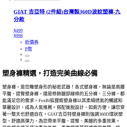
GIAT 吉亞特 (2件組)台灣製360D波紋塑褲-九
分款
$499
$998
折價券
P幣
塑身褲精選，打造完美曲線必備
塑身褲，是您雕塑身形的秘密武器！各式塑身褲，無論是高腰
平腹、提臀塑身褲，還是修飾腿部線條的五分褲、三分褲，都
能滿足您的需求。FoxBi狐狸姬塑身褲以其柔細透氣的觸感和
華麗設計，成為人氣推薦。搭配後脫設計，如廁方便，讓您穿
著一整天也舒適自在。GIAT吉亞特塑身褲則強調360D環狀塑
型，舒適高彈力，為您帶來平腹、提臀、美腿的多重效果。