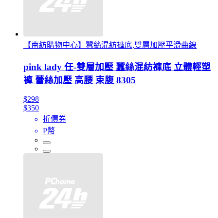
【南紡購物中心】蠶絲混紡褲底,雙層加壓平滑曲線
pink lady 任-雙層加壓 蠶絲混紡褲底 立體輕塑
褲 蕾絲加壓 高腰 束腹 8305
$298
$350
折價券
P幣