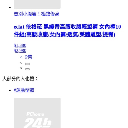
告別小腹婆！極致修身
eclat 依格菈 黑繃帶高腰收腹輕塑褲 女內褲10
件組(高腰收腹/女內褲/透氣/美體雕塑/提臀)
$1,380
$2,980
P幣
大部分的人也搜：
#運動塑褲