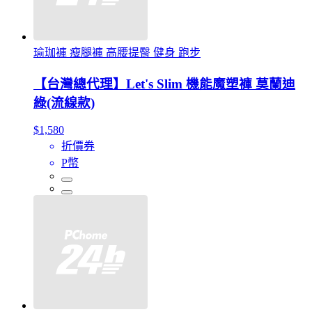
瑜珈褲 瘦腿褲 高腰提臀 健身 跑步
【台灣總代理】Let's Slim 機能魔塑褲 莫蘭迪
綠(流線款)
$1,580
折價券
P幣