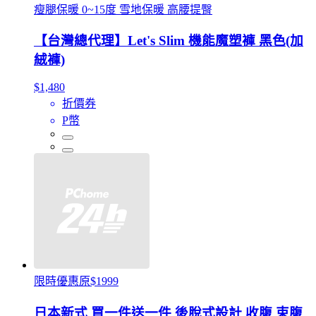
瘦腿保暖 0~15度 雪地保暖 高腰提臀
【台灣總代理】Let's Slim 機能魔塑褲 黑色(加
絨褲)
$1,480
折價券
P幣
限時優惠原$1999
日本新式 買一件送一件 後脫式設計 收腹 束腹