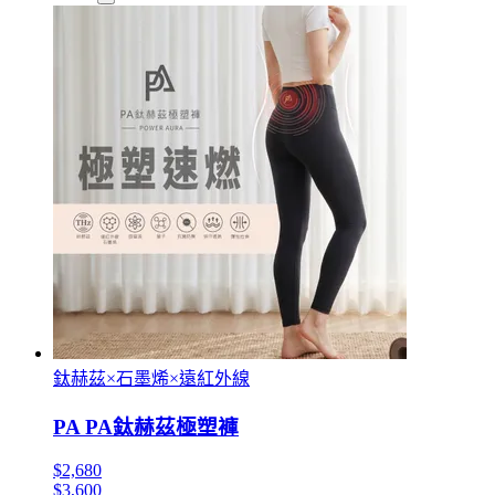
鈦赫茲×石墨烯×遠紅外線
PA PA鈦赫茲極塑褲
$2,680
$3,600