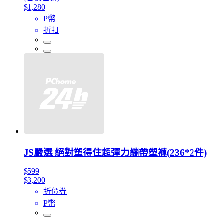
$1,280
P幣
折扣
JS嚴選 絕對塑得住超彈力繃帶塑褲(236*2件)
$599
$3,200
折價券
P幣