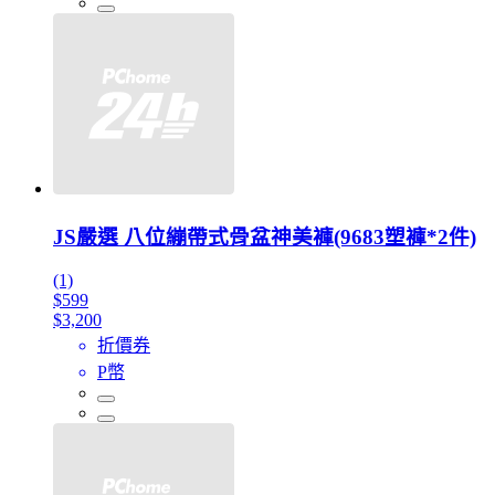
JS嚴選 八位繃帶式骨盆神美褲(9683塑褲*2件)
(1)
$599
$3,200
折價券
P幣