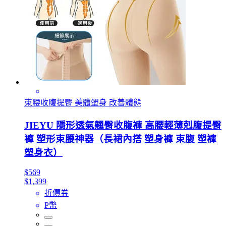
束腰收腹提臀 美體塑身 改善體態
JIEYU 隱形透氣翹臀收腹褲 高腰輕薄剋腹提臀
褲 塑形束腰神器（長裙內搭 塑身褲 束腹 塑褲
塑身衣）
$569
$1,399
折價券
P幣