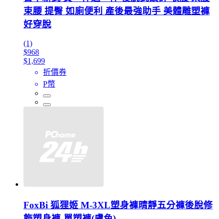
束腰 提臀 如廁便利 產後最強助手 美體雕塑褲
好穿脫
(1)
$968
$1,699
折價券
P幣
FoxBi 狐狸姬 M-3XL塑身褲晴靜五分褲後脫修
飾塑身褲-單塑褲(膚色)