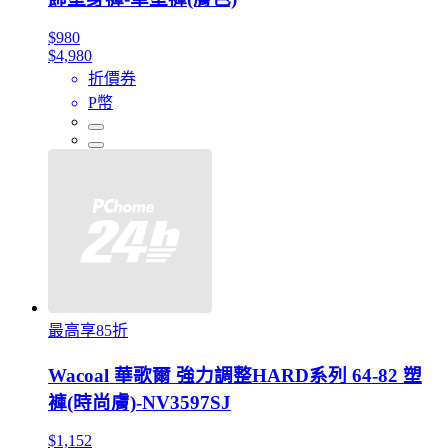
$980
$4,980
折價券
P幣
最高享85折
Wacoal 華歌爾 強力調整HARD系列 64-82 塑
褲(時尚膚)-NV3597SJ
$1,152