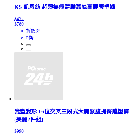
KS 凱恩絲 超薄無痕體雕蠶絲高腰魔塑褲
$452
$780
折價券
P幣
我塑我形 16位交叉三段式大腿緊腹提臀雕塑褲
(美麗2件組)
$990