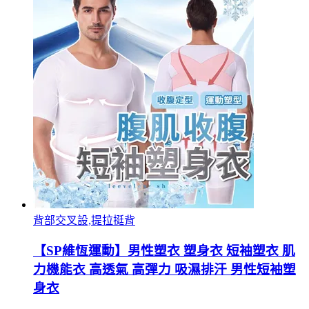
背部交叉設,提拉挺背
【SP維恆運動】男性塑衣 塑身衣 短袖塑衣 肌
力機能衣 高透氣 高彈力 吸濕排汗 男性短袖塑
身衣