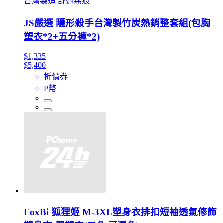
台灣製造 舒適無痕
JS嚴選 隱形殺手台灣製竹炭熱銷整套組(包胸
塑衣*2+五分褲*2)
$1,335
$5,400
折價券
P幣
FoxBi 狐狸姬 M-3XL塑身衣排扣短袖透氣修飾