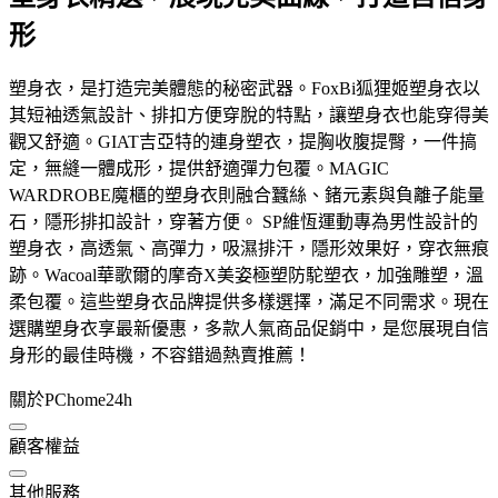
形
塑身衣，是打造完美體態的秘密武器。FoxBi狐狸姬塑身衣以
其短袖透氣設計、排扣方便穿脫的特點，讓塑身衣也能穿得美
觀又舒適。GIAT吉亞特的連身塑衣，提胸收腹提臀，一件搞
定，無縫一體成形，提供舒適彈力包覆。MAGIC
WARDROBE魔櫃的塑身衣則融合蠶絲、鍺元素與負離子能量
石，隱形排扣設計，穿著方便。 SP維恆運動專為男性設計的
塑身衣，高透氣、高彈力，吸濕排汗，隱形效果好，穿衣無痕
跡。Wacoal華歌爾的摩奇X美姿極塑防駝塑衣，加強雕塑，溫
柔包覆。這些塑身衣品牌提供多樣選擇，滿足不同需求。現在
選購塑身衣享最新優惠，多款人氣商品促銷中，是您展現自信
身形的最佳時機，不容錯過熱賣推薦！
關於PChome24h
顧客權益
其他服務