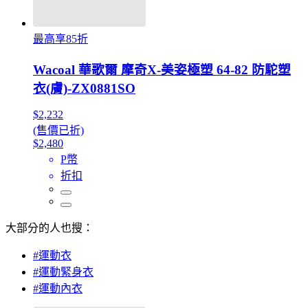
最高享85折
Wacoal 華歌爾 摩奇X-美姿極塑 64-82 防駝塑
衣(膚)-ZX0881SO
$2,232
(售價已折)
$2,480
P幣
折扣
大部分的人也搜：
#運動衣
#運動緊身衣
#運動內衣