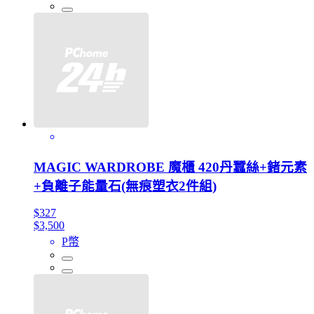
MAGIC WARDROBE 魔櫃 420丹蠶絲+鍺元素
+負離子能量石(無痕塑衣2件組)
$327
$3,500
P幣