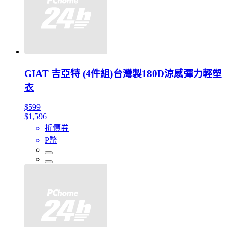
GIAT 吉亞特 (4件組)台灣製180D涼感彈力輕塑
衣
$599
$1,596
折價券
P幣