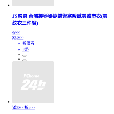
JS嚴選 台灣製掰掰蝴蝶禦寒暖感美體塑衣(美
紋衣三件組)
$699
$2,800
折價券
P幣
滿2800折200