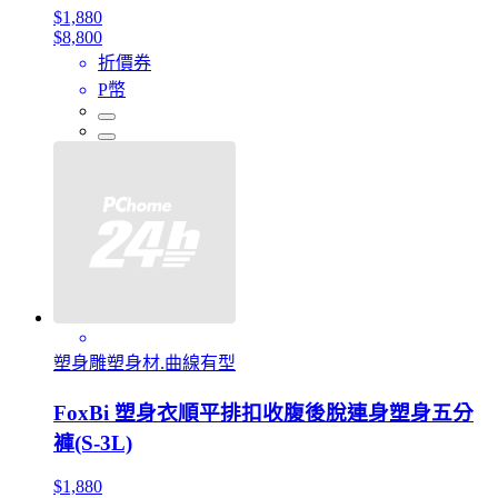
$1,880
$8,800
折價券
P幣
塑身雕塑身材.曲線有型
FoxBi 塑身衣順平排扣收腹後脫連身塑身五分
褲(S-3L)
$1,880