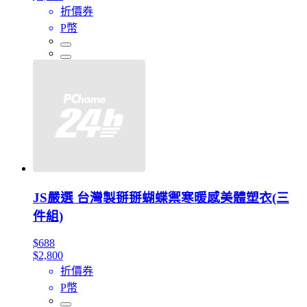
折價券
P幣
JS嚴選 台灣製掰掰蝴蝶禦寒暖感美體塑衣(三
件組)
$688
$2,800
折價券
P幣