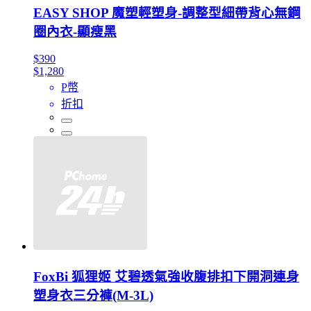
EASY SHOP 魔塑輕塑身-調整型細帶背心無鋼
圈內衣-顯瘦黑
$390
$1,280
P幣
折扣
FoxBi 狐狸姬 艾碧透氣強收腹排扣下開洞連身
塑身衣三分褲(M-3L)