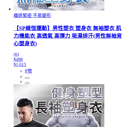
織造緊密 不易變形
【SP維恆運動】男性塑衣 塑身衣 無袖塑衣 肌
力機能衣 高透氣 高彈力 吸濕排汗(男性無袖背
心塑身衣)
(6)
$498
$1,015
P幣