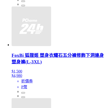
FoxBi 狐狸姬 塑身衣耀石五分褲修飾下洞連身
塑身褲(L-3XL)
$1,500
$4,980
折價券
P幣