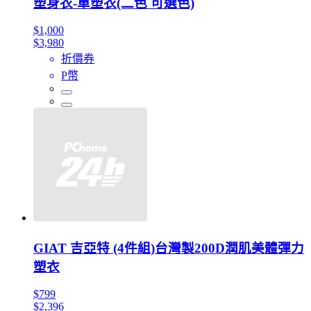
塑身衣-單塑衣(二色 可選色)
$1,000
$3,980
折價券
P幣
GIAT 吉亞特 (4件組)台灣製200D潤肌美體彈力
塑衣
$799
$2,396