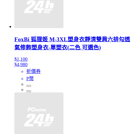
FoxBi 狐狸姬 M-3XL塑身衣靜清雙肩六排勾透
氣修飾塑身衣-單塑衣(二色 可選色)
$1,100
$4,980
折價券
P幣