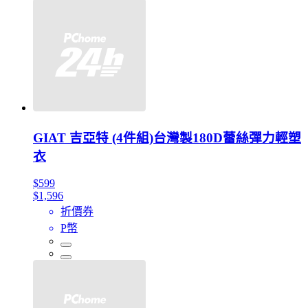
GIAT 吉亞特 (4件組)台灣製180D蕾絲彈力輕塑
衣
$599
$1,596
折價券
P幣