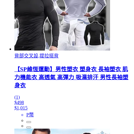
背部交叉設,提拉挺背
【SP維恆運動】男性塑衣 塑身衣 長袖塑衣 肌
力機能衣 高透氣 高彈力 吸濕排汗 男性長袖塑
身衣
(1)
$498
$1,015
P幣