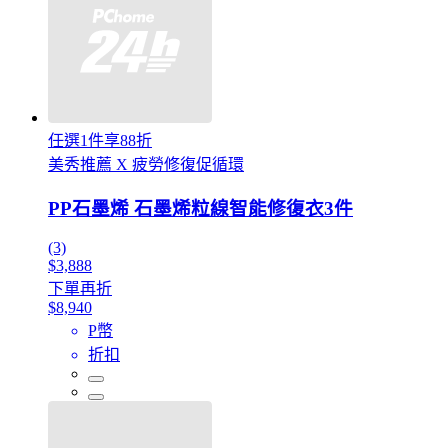
任選1件享88折
美秀推薦 X 疲勞修復促循環
PP石墨烯 石墨烯粒線智能修復衣3件
(3)
$3,888
下單再折
$8,940
P幣
折扣