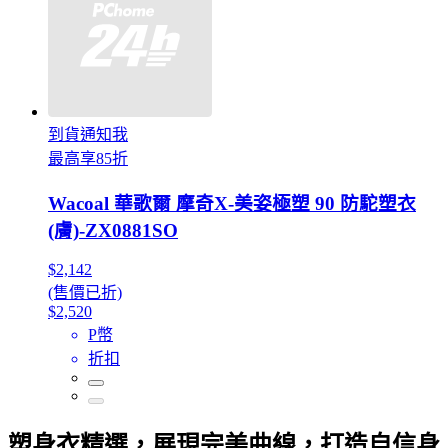
到貨通知我
最高享85折
Wacoal 華歌爾 摩奇X-美姿極塑 90 防駝塑衣
(膚)-ZX0881SO
$2,142
(售價已折)
$2,520
P幣
折扣
塑身衣精選，展現完美曲線，打造自信身