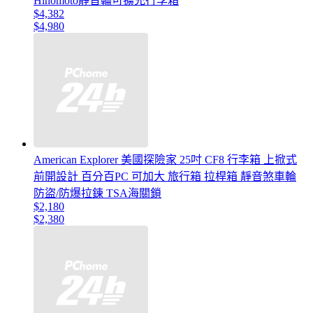
Hinomoto靜音輪可擴充行李箱
$4,382
$4,980
American Explorer 美國探險家 25吋 CF8 行李箱 上掀式
前開設計 百分百PC 可加大 旅行箱 拉桿箱 靜音煞車輪
防盜/防爆拉鍊 TSA海關鎖
$2,180
$2,380