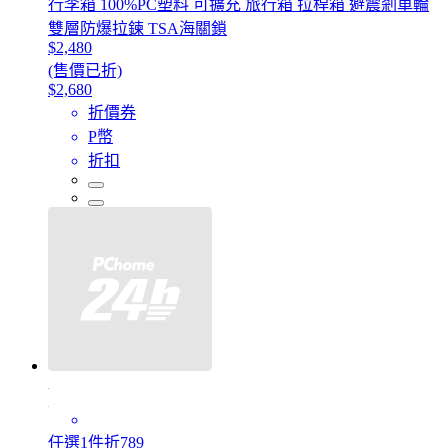
行李箱 100%PC塑料 可擴充 旅行箱 拉桿箱 避震剎車輪
雙層防爆拉鍊 TSA海關鎖
$2,480
(售價已折)
$2,680
折價券
P幣
折扣
任選1件折789