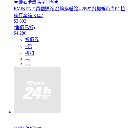
★聯名卡最高享11%★
EMINENT 萬國通路 品牌旗艦館 - 28吋 飛機輪時尚PC拉
鍊行李箱 KJ42
$3,892
(售價已折)
$4,280
折價券
P幣
折扣