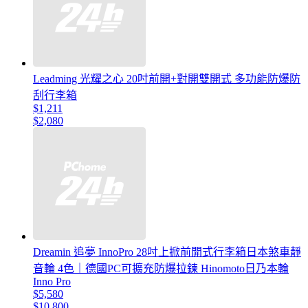
Leadming 光耀之心 20吋前開+對開雙開式 多功能防爆防
刮行李箱
$1,211
$2,080
Dreamin 追夢 InnoPro 28吋上掀前開式行李箱日本煞車靜
音輪 4色｜德國PC可擴充防爆拉鍊 Hinomoto日乃本輪
Inno Pro
$5,580
$10,800