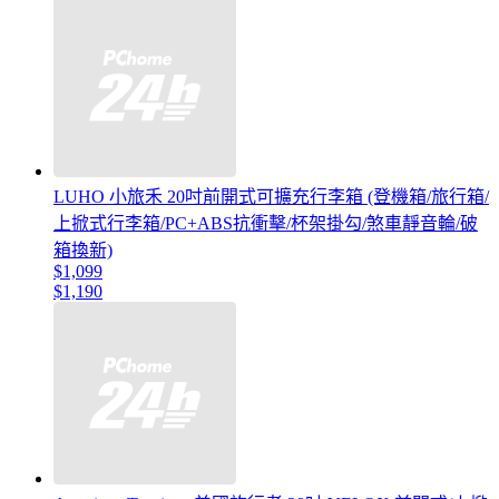
LUHO 小旅禾 20吋前開式可擴充行李箱 (登機箱/旅行箱/
上掀式行李箱/PC+ABS抗衝擊/杯架掛勾/煞車靜音輪/破
箱換新)
$1,099
$1,190