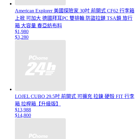
American Explorer 美國探險家 30吋 前開式 CF62 行李箱
上掀 可加大 德國拜耳PC 雙排輪 防盜拉鏈 TSA鎖 旅行
箱 大容量 春亞紡布料
$1,980
$3,280
LOJEL CUBO 29.5吋 前開式 可擴充 拉鍊 硬殼 FIT 行李
箱 拉桿箱【升級版】
$13,988
$14,800