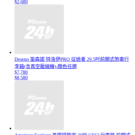
$2,680
Deseno 笛森諾 特洛伊PRO 征途者 29.5吋前開式煞車行
李箱(含真空壓縮機)-顏色任選
$7,780
$8,580