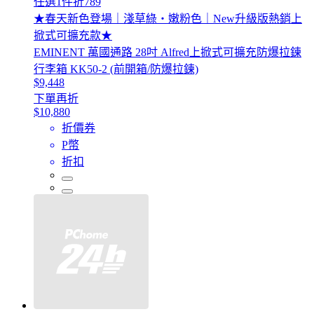
任選1件折789
★春天新色登場｜淺草綠・嫩粉色｜New升級版熱銷上
掀式可擴充款★
EMINENT 萬國通路 28吋 Alfred上掀式可擴充防爆拉鍊
行李箱 KK50-2 (前開箱/防爆拉鍊)
$9,448
下單再折
$10,880
折價券
P幣
折扣