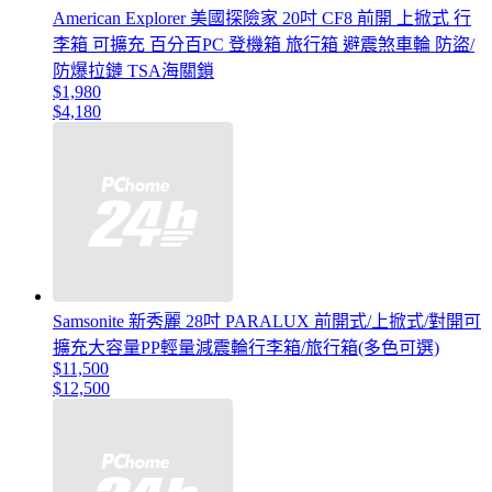
American Explorer 美國探險家 20吋 CF8 前開 上掀式 行
李箱 可擴充 百分百PC 登機箱 旅行箱 避震煞車輪 防盜/
防爆拉鏈 TSA海關鎖
$1,980
$4,180
Samsonite 新秀麗 28吋 PARALUX 前開式/上掀式/對開可
擴充大容量PP輕量減震輪行李箱/旅行箱(多色可選)
$11,500
$12,500