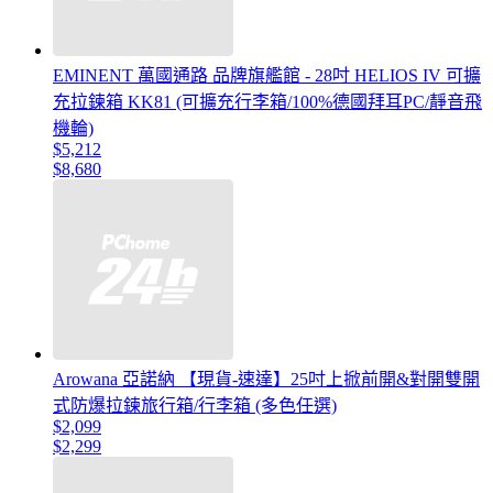
EMINENT 萬國通路 品牌旗艦館 - 28吋 HELIOS IV 可擴
充拉鍊箱 KK81 (可擴充行李箱/100%德國拜耳PC/靜音飛
機輪)
$5,212
$8,680
Arowana 亞諾納 【現貨-速達】25吋上掀前開&對開雙開
式防爆拉鍊旅行箱/行李箱 (多色任選)
$2,099
$2,299