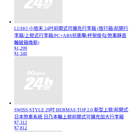
LUHO 小旅禾 24吋前開式可擴充行李箱 (旅行箱/前開行
李箱/上掀式行李箱/PC+ABS抗衝擊/杯架掛勾/煞車靜音
輪破箱換新)
$1,299
$1,340
SWISS STYLE 29吋 BERMAS TOP 2.0 新型上掀/前開式
日本煞車系統 日乃本輪上掀前開式可擴充加大行李箱
$7,312
$7,812