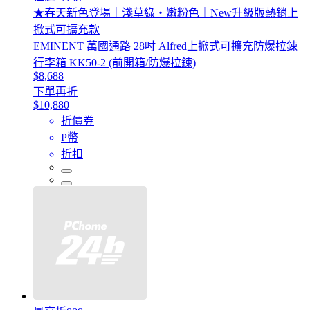
★春天新色登場｜淺草綠・嫩粉色｜New升級版熱銷上
掀式可擴充款
EMINENT 萬國通路 28吋 Alfred上掀式可擴充防爆拉鍊
行李箱 KK50-2 (前開箱/防爆拉鍊)
$8,688
下單再折
$10,880
折價券
P幣
折扣