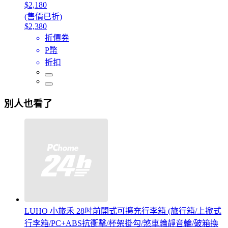
$2,180
(售價已折)
$2,380
折價券
P幣
折扣
別人也看了
LUHO 小旅禾 28吋前開式可擴充行李箱 (旅行箱/上掀式
行李箱/PC+ABS抗衝擊/杯架掛勾/煞車輪靜音輪/破箱換