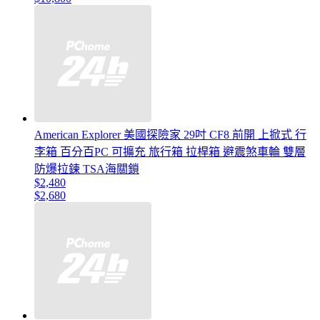
American Explorer 美國探險家 29吋 CF8 前開 上掀式 行
李箱 百分百PC 可擴充 旅行箱 拉桿箱 避震煞車輪 雙層
防爆拉鍊 TSA海關鎖
$2,480
$2,680