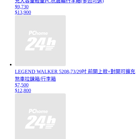
充大容量輕量PC抗震輪行李箱(多色可選)
$9,730
$13,900
LEGEND WALKER 5208-73/29吋 前開上掀+對開可擴充
煞車拉鍊箱/行李箱
$7,500
$12,800