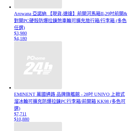
Arowana 亞諾納 【現貨-速達】前開河馬箱II-29吋前開&
對開PC硬殼防爆拉鍊煞車輪可擴充旅行箱/行李箱 (多色
任選)
$3,980
$4,180
EMINENT 萬國通路 品牌旗艦館 - 28吋 UNIVO 上掀式
溜冰輪可擴充防爆拉鍊PC行李箱/前開箱 KK98 (多色可
選)
$7,711
$10,880