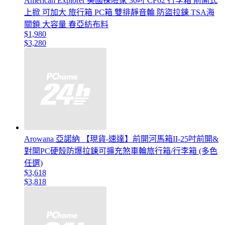
American Explorer 美國探險家 30吋 CF62 行李箱 前開式
上掀 可加大 旅行箱 PC箱 雙排靜音輪 防盜拉鍊 TSA海
關鎖 大容量 春亞紡布料
$1,980
$3,280
Arowana 亞諾納 【現貨-速達】前開河馬箱II-25吋前開&
對開PC硬殼防爆拉鍊可擴充煞車輪旅行箱/行李箱 (多色
任選)
$3,618
$3,818