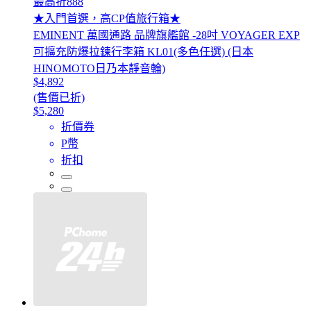
最高折888
★入門首選，高CP值旅行箱★
EMINENT 萬國通路 品牌旗艦館 -28吋 VOYAGER EXP
可擴充防爆拉鍊行李箱 KL01(多色任選) (日本
HINOMOTO日乃本靜音輪)
$4,892
(售價已折)
$5,280
折價券
P幣
折扣