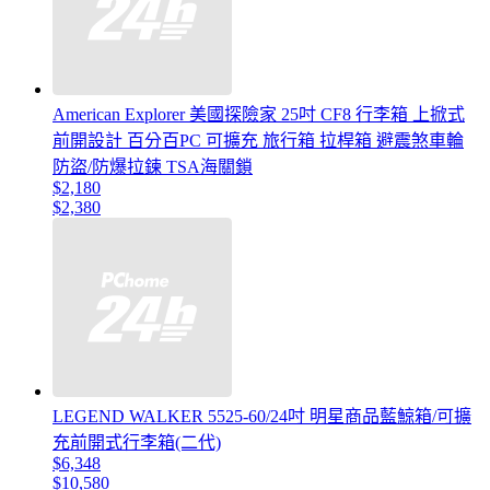
American Explorer 美國探險家 25吋 CF8 行李箱 上掀式
前開設計 百分百PC 可擴充 旅行箱 拉桿箱 避震煞車輪
防盜/防爆拉鍊 TSA海關鎖
$2,180
$2,380
LEGEND WALKER 5525-60/24吋 明星商品藍鯨箱/可擴
充前開式行李箱(二代)
$6,348
$10,580