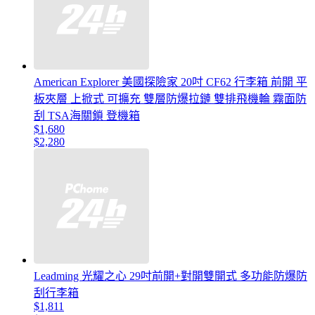
American Explorer 美國探險家 20吋 CF62 行李箱 前開 平
板夾層 上掀式 可擴充 雙層防爆拉鏈 雙排飛機輪 霧面防
刮 TSA海關鎖 登機箱
$1,680
$2,280
Leadming 光耀之心 29吋前開+對開雙開式 多功能防爆防
刮行李箱
$1,811