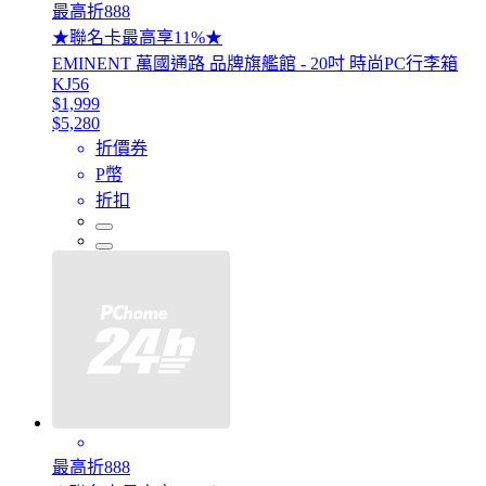
最高折888
★聯名卡最高享11%★
EMINENT 萬國通路 品牌旗艦館 - 20吋 時尚PC行李箱
KJ56
$1,999
$5,280
折價券
P幣
折扣
最高折888