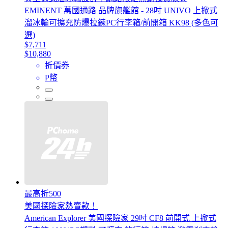
EMINENT 萬國通路 品牌旗艦館 - 28吋 UNIVO 上掀式
溜冰輪可擴充防爆拉鍊PC行李箱/前開箱 KK98 (多色可
選)
$7,711
$10,880
折價券
P幣
最高折500
美國探險家熱賣款！
American Explorer 美國探險家 29吋 CF8 前開式 上掀式