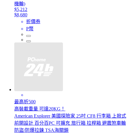
機輪)
$5,212
$8,680
折價券
P幣
最高折500
高裝載重量 可達20KG！
American Explorer 美國探險家 25吋 CF8 行李箱 上掀式
前開設計 百分百PC 可擴充 旅行箱 拉桿箱 避震煞車輪
防盜/防爆拉鍊 TSA海關鎖