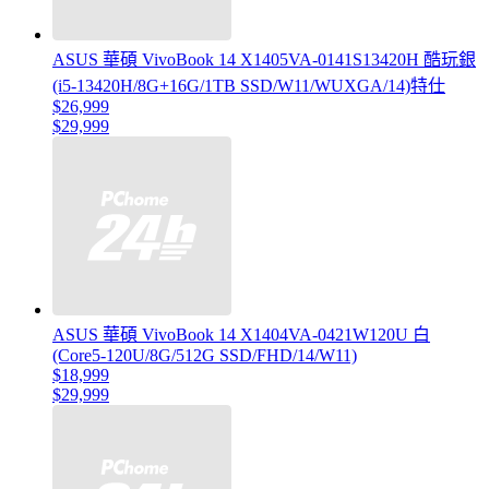
ASUS 華碩 VivoBook 14 X1405VA-0141S13420H 酷玩銀
(i5-13420H/8G+16G/1TB SSD/W11/WUXGA/14)特仕
$26,999
$29,999
ASUS 華碩 VivoBook 14 X1404VA-0421W120U 白
(Core5-120U/8G/512G SSD/FHD/14/W11)
$18,999
$29,999