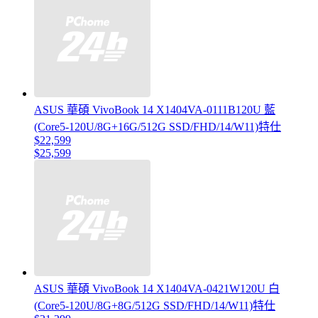
ASUS 華碩 VivoBook 14 X1404VA-0111B120U 藍
(Core5-120U/8G+16G/512G SSD/FHD/14/W11)特仕
$22,599
$25,599
ASUS 華碩 VivoBook 14 X1404VA-0421W120U 白
(Core5-120U/8G+8G/512G SSD/FHD/14/W11)特仕