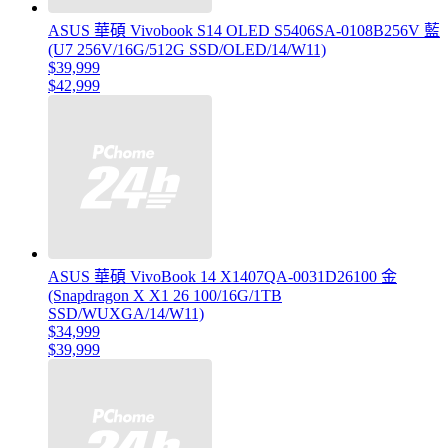
ASUS 華碩 Vivobook S14 OLED S5406SA-0108B256V 藍
(U7 256V/16G/512G SSD/OLED/14/W11)
$39,999
$42,999
ASUS 華碩 VivoBook 14 X1407QA-0031D26100 金
(Snapdragon X X1 26 100/16G/1TB
SSD/WUXGA/14/W11)
$34,999
$39,999