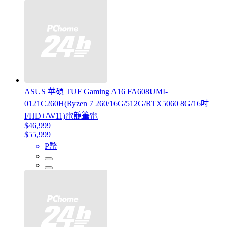
ASUS 華碩 TUF Gaming A16 FA608UMI-
0121C260H(Ryzen 7 260/16G/512G/RTX5060 8G/16吋
FHD+/W11)電競筆電
$46,999
$55,999
P幣