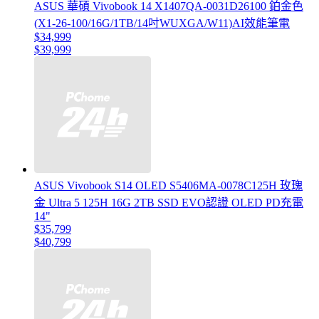
ASUS 華碩 Vivobook 14 X1407QA-0031D26100 鉑金色
(X1-26-100/16G/1TB/14吋WUXGA/W11)AI效能筆電
$34,999
$39,999
ASUS Vivobook S14 OLED S5406MA-0078C125H 玫瑰
金 Ultra 5 125H 16G 2TB SSD EVO認證 OLED PD充電
14"
$35,799
$40,799