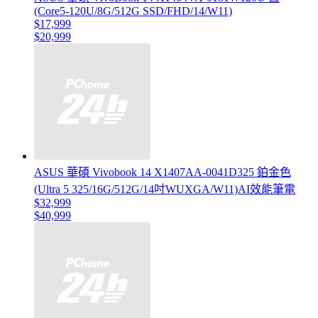
(Core5-120U/8G/512G SSD/FHD/14/W11)
$17,999
$20,999
ASUS 華碩 Vivobook 14 X1407AA-0041D325 鉑金色
(Ultra 5 325/16G/512G/14吋WUXGA/W11)AI效能筆電
$32,999
$40,999