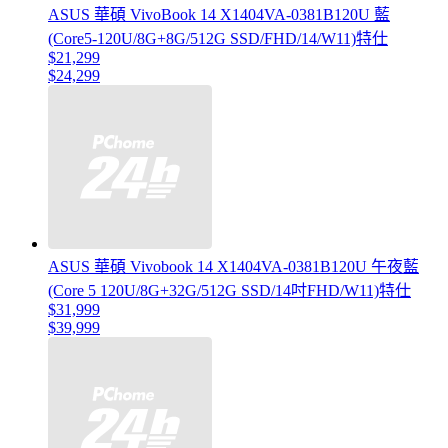
ASUS 華碩 VivoBook 14 X1404VA-0381B120U 藍
(Core5-120U/8G+8G/512G SSD/FHD/14/W11)特仕
$21,299
$24,299
ASUS 華碩 Vivobook 14 X1404VA-0381B120U 午夜藍
(Core 5 120U/8G+32G/512G SSD/14吋FHD/W11)特仕
$31,999
$39,999