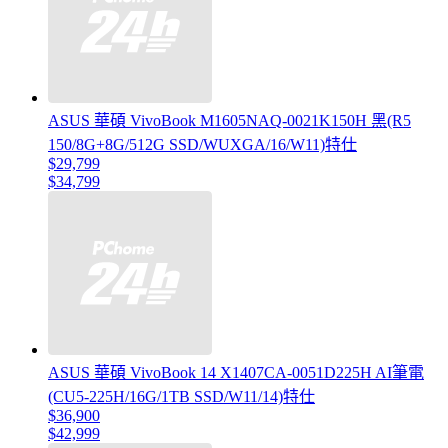
ASUS 華碩 VivoBook M1605NAQ-0021K150H 黑(R5
150/8G+8G/512G SSD/WUXGA/16/W11)特仕
$29,799
$34,799
ASUS 華碩 VivoBook 14 X1407CA-0051D225H AI筆電
(CU5-225H/16G/1TB SSD/W11/14)特仕
$36,900
$42,999