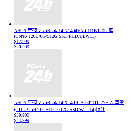
ASUS 華碩 VivoBook 14 X1404VA-0111B120U 藍
(Core5-120U/8G/512G SSD/FHD/14/W11)
$17,999
$20,999
ASUS 華碩 VivoBook 14 X1407CA-0051D225H AI筆電
(CU5-225H/16G+16G/512G SSD/W11/14)特仕
$38,900
$44,999