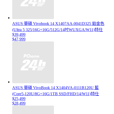
ASUS 華碩 Vivobook 14 X1407AA-0041D325 鉑金色
(Ultra 5 325/16G+16G/512G/14吋WUXGA/W11)特仕
$39,499
$47,999
ASUS 華碩 VivoBook 14 X1404VA-0111B120U 藍
(Core5-120U/8G+16G/1TB SSD/FHD/14/W11)特仕
$25,499
$28,499