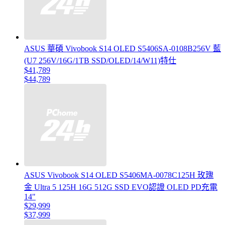
ASUS 華碩 Vivobook S14 OLED S5406SA-0108B256V 藍
(U7 256V/16G/1TB SSD/OLED/14/W11)特仕
$41,789
$44,789
ASUS Vivobook S14 OLED S5406MA-0078C125H 玫瑰
金 Ultra 5 125H 16G 512G SSD EVO認證 OLED PD充電
14"
$29,999
$37,999