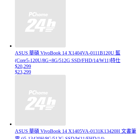
ASUS 華碩 VivoBook 14 X1404VA-0111B120U 藍
(Core5-120U/8G+8G/512G SSD/FHD/14/W11)特仕
$20,299
$23,299
ASUS 華碩 VivoBook 14 X1405VA-0131K13420H 文書筆
電 (i5-13420H/8G/512G SSD/W11/FHD/14)