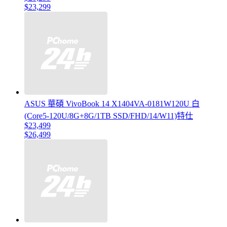
$23,299
ASUS 華碩 VivoBook 14 X1404VA-0181W120U 白
(Core5-120U/8G+8G/1TB SSD/FHD/14/W11)特仕
$23,499
$26,499