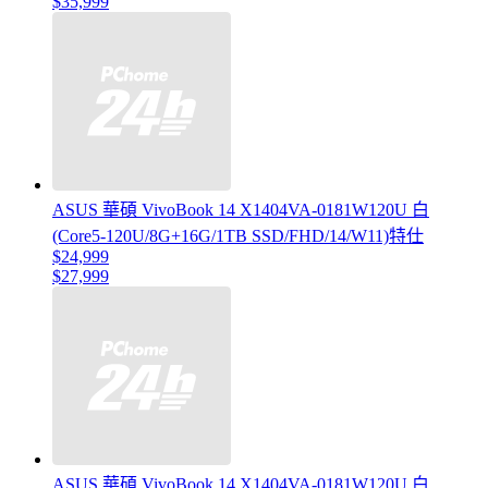
$35,999
ASUS 華碩 VivoBook 14 X1404VA-0181W120U 白
(Core5-120U/8G+16G/1TB SSD/FHD/14/W11)特仕
$24,999
$27,999
ASUS 華碩 VivoBook 14 X1404VA-0181W120U 白