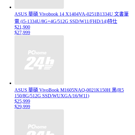
ASUS 華碩 Vivobook 14 X1404VA-0251B1334U 文書筆
電 (i5-1334U/8G+4G/512G SSD/W11/FHD/14)特仕
$21,900
$27,999
ASUS 華碩 VivoBook M1605NAQ-0021K150H 黑(R5
150/8G/512G SSD/WUXGA/16/W11)
$25,999
$29,999