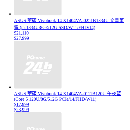
ASUS 華碩 Vivobook 14 X1404VA-0251B1334U 文書筆
電 (i5-1334U/8G/512G SSD/W11/FHD/14)
$21,110
$27,999
ASUS 華碩 Vivobook 14 X1404VA-0111B120U 午夜藍
(Core 5 120U/8G/512G PCIe/14/FHD/W11)
$17,999
$23,999