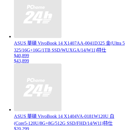
ASUS 華碩 VivoBook 14 X1407AA-0041D325 金(Ultra 5
325/16G+16G/1TB SSD/WUXGA/14/W11)特仕
$40,899
$43,899
ASUS 華碩 VivoBook 14 X1404VA-0181W120U 白
(Core5-120U/8G+8G/512G SSD/FHD/14/W11)特仕
$20,299