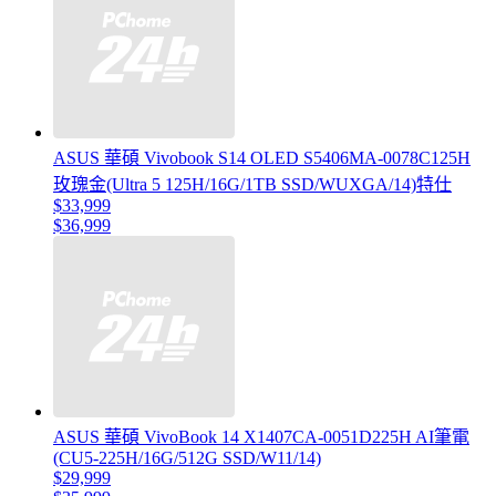
ASUS 華碩 Vivobook S14 OLED S5406MA-0078C125H
玫瑰金(Ultra 5 125H/16G/1TB SSD/WUXGA/14)特仕
$33,999
$36,999
ASUS 華碩 VivoBook 14 X1407CA-0051D225H AI筆電
(CU5-225H/16G/512G SSD/W11/14)
$29,999