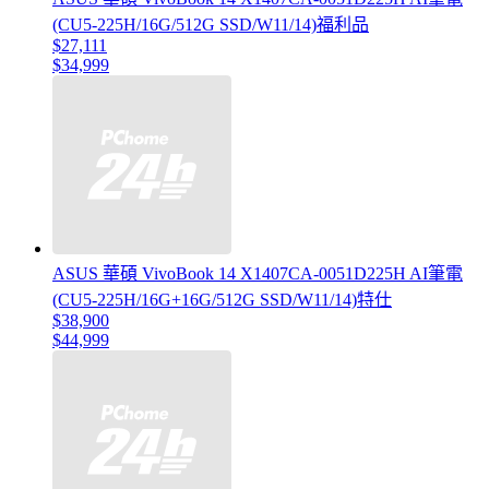
(CU5-225H/16G/512G SSD/W11/14)福利品
$27,111
$34,999
ASUS 華碩 VivoBook 14 X1407CA-0051D225H AI筆電
(CU5-225H/16G+16G/512G SSD/W11/14)特仕
$38,900
$44,999