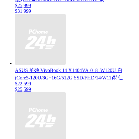
$25,999
$31,999
ASUS 華碩 VivoBook 14 X1404VA-0181W120U 白
(Core5-120U/8G+16G/512G SSD/FHD/14/W11)特仕
$22,599
$25,599