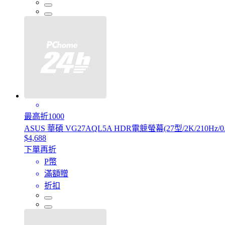
最高折1000
ASUS 華碩 VG27AQL5A HDR電競螢幕(27型/2K/210Hz/0.3
$4,688
下單再折
P幣
滿額贈
折扣