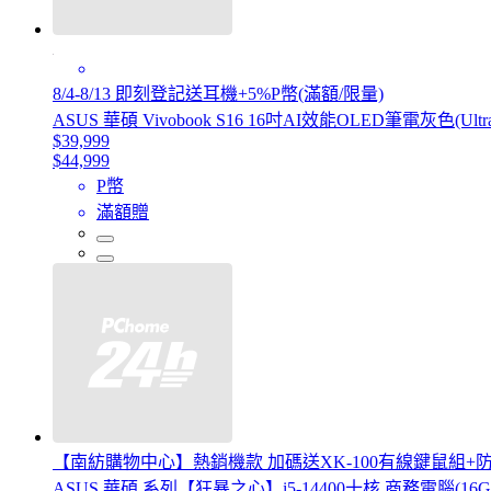
8/4-8/13 即刻登記送耳機+5%P幣(滿額/限量)
ASUS 華碩 Vivobook S16 16吋AI效能OLED筆電灰色(Ultra 5 
$39,999
$44,999
P幣
滿額贈
【南紡購物中心】熱銷機款 加碼送XK-100有線鍵鼠組+
ASUS 華碩 系列【狂暴之心】i5-14400十核 商務電腦(16G/1