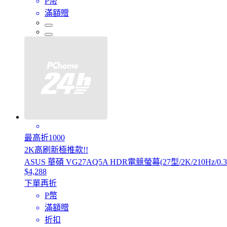
P幣
滿額贈
最高折1000
2K高刷新極推款!!
ASUS 華碩 VG27AQ5A HDR電競螢幕(27型/2K/210Hz/0.3m
$4,288
下單再折
P幣
滿額贈
折扣