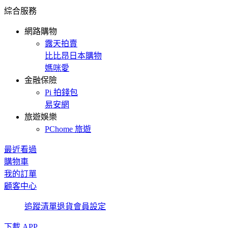
綜合服務
網路購物
露天拍賣
比比昂日本購物
媽咪愛
金融保險
Pi 拍錢包
易安網
旅遊娛樂
PChome 旅遊
最近看過
購物車
我的訂單
顧客中心
追蹤清單
退貨
會員設定
下載 APP