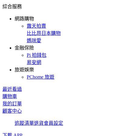
綜合服務
網路購物
露天拍賣
比比昂日本購物
媽咪愛
金融保險
Pi 拍錢包
易安網
旅遊娛樂
PChome 旅遊
最近看過
購物車
我的訂單
顧客中心
追蹤清單
退貨
會員設定
下載 APP