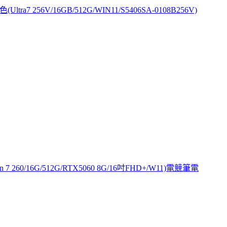
tra7 256V/16GB/512G/WIN11/S5406SA-0108B256V)
en 7 260/16G/512G/RTX5060 8G/16吋FHD+/W11)電競筆電