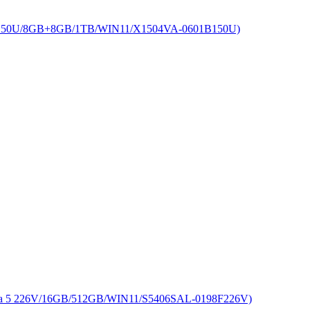
50U/8GB+8GB/1TB/WIN11/X1504VA-0601B150U)
226V/16GB/512GB/WIN11/S5406SAL-0198F226V)