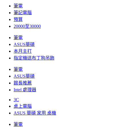
筆電
筆記電腦
預算
20000至30000
筆電
ASUS華碩
本月主打
指定機送布丁狗吊飾
筆電
ASUS華碩
館長推薦
Intel 處理器
3C
桌上電腦
ASUS 華碩 家用 桌機
筆電