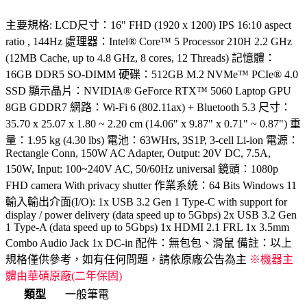
主要規格: LCD尺寸：16" FHD (1920 x 1200) IPS 16:10 aspect
ratio , 144Hz 處理器：Intel® Core™ 5 Processor 210H 2.2 GHz
(12MB Cache, up to 4.8 GHz, 8 cores, 12 Threads) 記憶體：
16GB DDR5 SO-DIMM 硬碟：512GB M.2 NVMe™ PCIe® 4.0
SSD 顯示晶片：NVIDIA® GeForce RTX™ 5060 Laptop GPU
8GB GDDR7 網路：Wi-Fi 6 (802.11ax) + Bluetooth 5.3 尺寸：
35.70 x 25.07 x 1.80 ~ 2.20 cm (14.06" x 9.87" x 0.71" ~ 0.87") 重
量：1.95 kg (4.30 lbs) 電池：63WHrs, 3S1P, 3-cell Li-ion 電源：
Rectangle Conn, 150W AC Adapter, Output: 20V DC, 7.5A,
150W, Input: 100~240V AC, 50/60Hz universal 鏡頭：1080p
FHD camera With privacy shutter 作業系統：64 Bits Windows 11
輸入輸出介面(I/O): 1x USB 3.2 Gen 1 Type-C with support for
display / power delivery (data speed up to 5Gbps) 2x USB 3.2 Gen
1 Type-A (data speed up to 5Gbps) 1x HDMI 2.1 FRL 1x 3.5mm
Combo Audio Jack 1x DC-in 配件：無包包、滑鼠 備註：以上
規格僅供參考，如有任何問題，請依原廠公告為主
※機器主
體由華碩原廠(二年保固)
類型
一般筆電