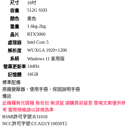
尺寸
16吋
512G SSD
容量
顏色
黑色
1.6kg-2kg
重量
RTX5060
晶片
Intel Core 5
處理器
WUXGA 1920×1200
解析度
系統
Windows 11 家用版
144Hz
螢幕更新率
16GB
記憶體
標準配備
原廠變壓器、使用手冊、保固說明手冊
備註
此機種無光碟機 無包包 無滑鼠 請購買前留意 賣場文案僅供參
考 實際規格請以詳規為準
BSMI許可字號:R31018
NCC許可字號:CCAI21Y10050T2