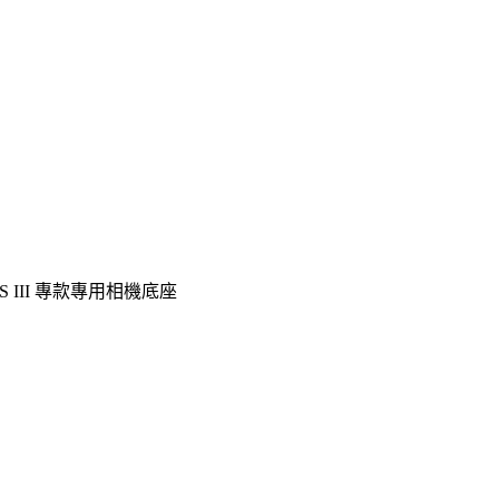
 / A7S III 專款專用相機底座