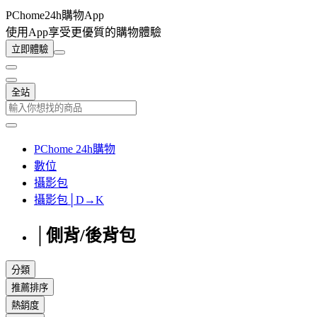
PChome24h購物App
使用App享受更優質的購物體驗
立即體驗
全站
PChome 24h購物
數位
攝影包
攝影包│D→K
│側背/後背包
分類
推薦排序
熱銷度