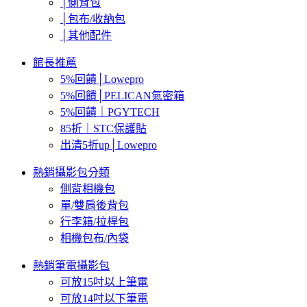
│側背包
│包布/收納包
│其他配件
館長推薦
5%回饋│Lowepro
5%回饋│PELICAN氣密箱
5%回饋｜PGYTECH
85折｜STC保護貼
出清5折up│Lowepro
熱銷攝影包分類
側背相機包
單/雙肩後背包
行李箱/拉桿包
相機包布/內袋
熱銷筆電攝影包
可放15吋以上筆電
可放14吋以下筆電