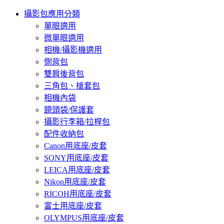
攝影包應用分類
單眼適用
微單眼適用
相機/攝影機適用
側背包
雙肩後背包
三角包、槍套包
相機內袋
鏡頭袋/保護套
攝影行李箱/拉桿包
配件收納包
Canon用底座/皮套
SONY用底座/皮套
LEICA用底座/皮套
Nikon用底座/皮套
RICOH用底座/皮套
富士用底座/皮套
OLYMPUS用底座/皮套