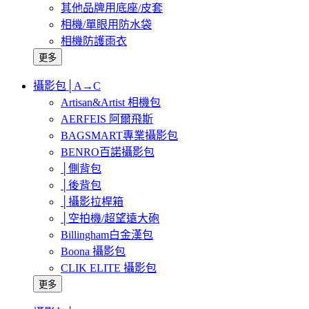
其他品牌用底座/皮套
相機/單眼用防水袋
相機防護雨衣
更多
攝影包│A→C
Artisan&Artist 相機包
AERFEIS 阿爾飛斯
BAGSMART專業攝影包
BENRO百諾攝影包
│側背包
│後背包
│攝影拉桿箱
│空拍機/超望遠大砲
Billingham白金漢包
Boona 攝影包
CLIK ELITE 攝影包
更多