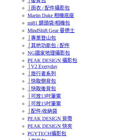
│後背包
│雨衣 / 配件攝影包
Martin Duke 相機底座
mi81 鏡頭袋/相機包
MindShift Gear 曼德士
│專業登山包
│其他功能包 / 配件
NG國家地理攝影包
PEAK DESIGN 攝影包
│V2 Everyday
│旅行者系列
│快取側背包
│快取後背包
│可放13吋筆電
│可放15吋筆電
│配件/收納袋
PEAK DESIGN 背帶
PEAK DESIGN 快夾
PGYTECH攝影包