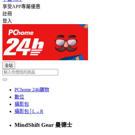
享受APP專屬優惠
註冊
登入
全站
PChome 24h購物
數位
攝影包
攝影包│L→R
MindShift Gear 曼德士