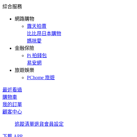
綜合服務
網路購物
露天拍賣
比比昂日本購物
媽咪愛
金融保險
Pi 拍錢包
易安網
旅遊娛樂
PChome 旅遊
最近看過
購物車
我的訂單
顧客中心
追蹤清單
退貨
會員設定
下載 APP