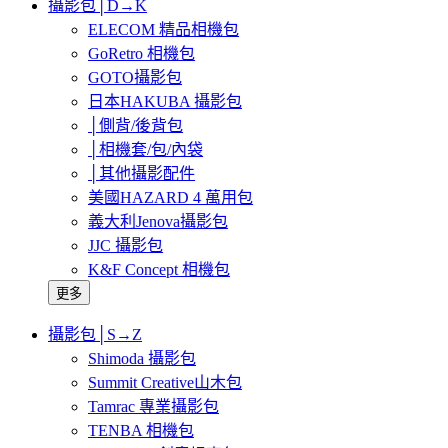
攝影包│D→K
ELECOM 精品相機包
GoRetro 相機包
GOTO攝影包
日本HAKUBA 攝影包
│側背/後背包
│相機套/包/內袋
│其他攝影配件
美國HAZARD 4 萬用包
義大利Jenova攝影包
JJC 攝影包
K&F Concept 相機包
更多
攝影包│S→Z
Shimoda 攝影包
Summit Creative山木包
Tamrac 專業攝影包
TENBA 相機包