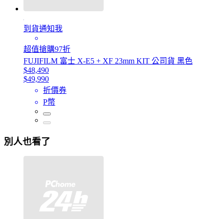
到貨通知我
超值搶購97折
FUJIFILM 富士 X-E5 + XF 23mm KIT 公司貨 黑色
$48,490
$49,990
折價券
P幣
別人也看了