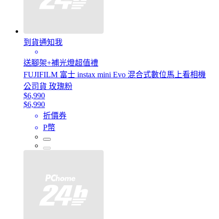
到貨通知我
送腳架+補光燈超值禮
FUJIFILM 富士 instax mini Evo 混合式數位馬上看相機
公司貨 玫瑰粉
$6,990
$6,990
折價券
P幣