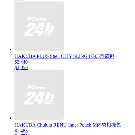
HAKUBA PLUS Shell CITY SLING4 G05斜背包
$2,440
$3,050
HAKUBA Chululu RENU Inner Pouch M內袋相機包
$1,488