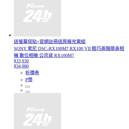
送螢幕保貼+官網註冊送原廠充電組
SONY 索尼 DSC-RX100M7 RX100 VII 輕巧高階隨身相
機 數位相機 公司貨 RX100M7
$33,930
$34,980
折價券
P幣