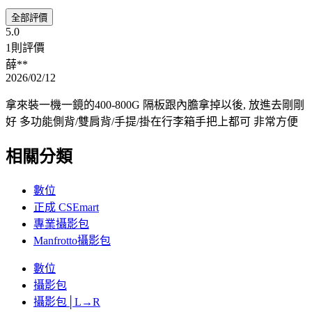
全部評價
5.0
1則評價
薛**
2026/02/12
拿來裝一機一鏡的400-800G 隔板跟內膽拿掉以後, 放進去剛剛
好 多功能側背/雙肩背/手提/掛在行李箱手把上都可 非常方便
相關分類
數位
正成 CSEmart
專業攝影包
Manfrotto攝影包
數位
攝影包
攝影包│L→R