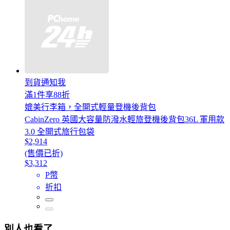
到貨通知我
滿1件享88折
媲美行李箱，全開式輕量登機後背包
CabinZero 英國大容量防潑水輕旅登機後背包36L 軍用款
3.0 全開式旅行包袋
$2,914
(售價已折)
$3,312
P幣
折扣
別人也看了