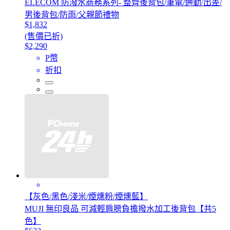
ELECOM 防潑水商務系列- 整齊後背包/筆電/通勤/出差/
男後背包/防雨/父親節禮物
$1,832
(售價已折)
$2,290
P幣
折扣
【灰色/黑色/淺米/煙燻粉/煙燻藍】
MUJI 無印良品 可減輕肩膀負擔撥水加工後背包【共5
色】