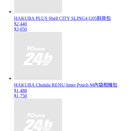
HAKUBA PLUS Shell CITY SLING4 G05斜背包
$2,440
$3,050
HAKUBA Chululu RENU Inner Pouch M內袋相機包
$1,488
$1,750