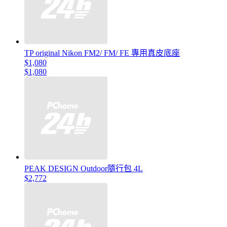
TP original Nikon FM2/ FM/ FE 專用真皮底座
$1,080
$1,080
PEAK DESIGN Outdoor隨行包 4L
$2,772