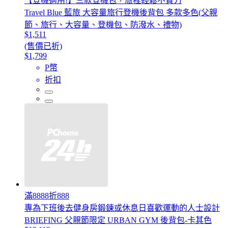
【登機適用!】三款登機包，旅程輕鬆不費力
Travel Blue 藍旅 大容量旅行登機後背包 多款多色(父親
節、旅行、大容量、登機包、防潑水、禮物)
$1,511
(售價已折)
$1,799
P幣
折扣
滿8888折888
專為下班後去健身房鍛鍊或休息日喜歡運動的人士設計
BRIEFING 父親節限定 URBAN GYM 後背包-卡其色