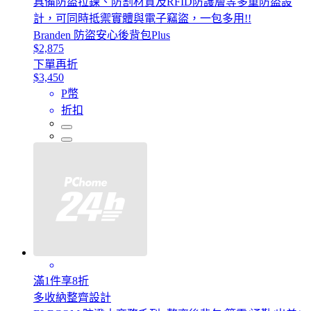
具備防盜拉鍊、防割材質及RFID防護層等多重防盜設
計，可同時抵禦實體與電子竊盜，一包多用!!
Branden 防盜安心後背包Plus
$2,875
下單再折
$3,450
P幣
折扣
滿1件享8折
多收納整齊設計