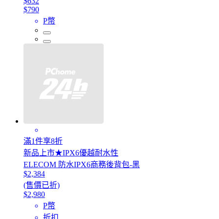
$632
$790
P幣
滿1件享8折
新品上市★IPX6優越耐水性
ELECOM 防水IPX6商務後背包-黑
$2,384
(售價已折)
$2,980
P幣
折扣