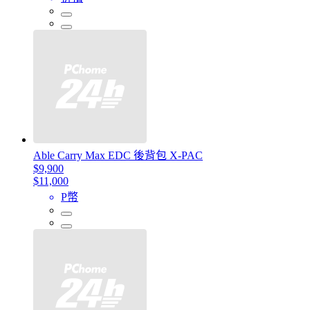
Able Carry Max EDC 後背包 X-PAC
$9,900
$11,000
P幣