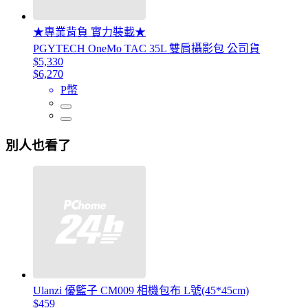
★專業背負 實力裝載★
PGYTECH OneMo TAC 35L 雙肩攝影包 公司貨
$5,330
$6,270
P幣
別人也看了
Ulanzi 優籃子 CM009 相機包布 L號(45*45cm)
$459