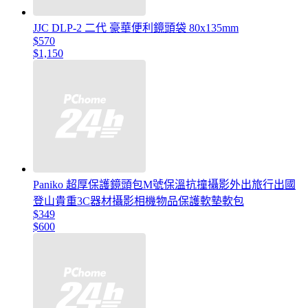
JJC DLP-2 二代 豪華便利鏡頭袋 80x135mm
$570
$1,150
Paniko 超厚保護鏡頭包M號保溫抗撞攝影外出旅行出國
登山貴重3C器材攝影相機物品保護軟墊軟包
$349
$600