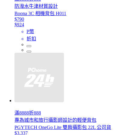
防潑水牛津材質設計
Boona 3C 相機背包 H011
$790
$924
P幣
折扣
滿8888折888
專為城市和旅行攝影師設計的輕便背包
PGYTECH OneGo Lite 雙肩攝影包 22L 公司貨
$3,337