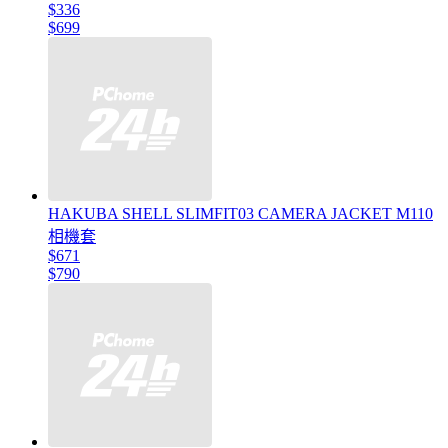
$336
$699
HAKUBA SHELL SLIMFIT03 CAMERA JACKET M110
相機套
$671
$790