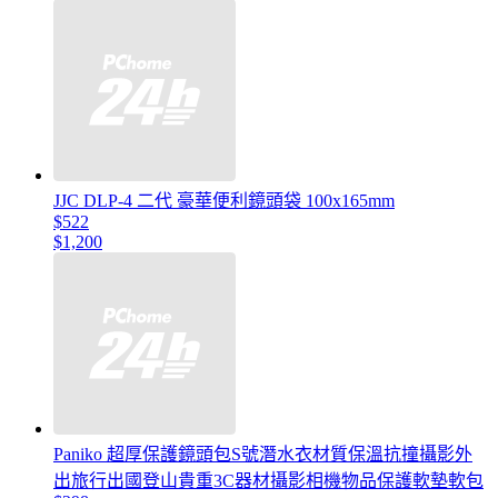
JJC DLP-4 二代 豪華便利鏡頭袋 100x165mm
$522
$1,200
Paniko 超厚保護鏡頭包S號潛水衣材質保溫抗撞攝影外
出旅行出國登山貴重3C器材攝影相機物品保護軟墊軟包