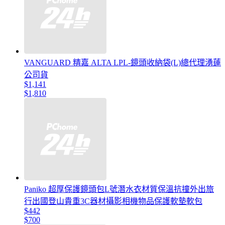
VANGUARD 精嘉 ALTA LPL-鏡頭收納袋(L)總代理湧蓮
公司貨
$1,141
$1,810
Paniko 超厚保護鏡頭包L號潛水衣材質保溫抗撞外出旅
行出國登山貴重3C器材攝影相機物品保護軟墊軟包
$442
$700