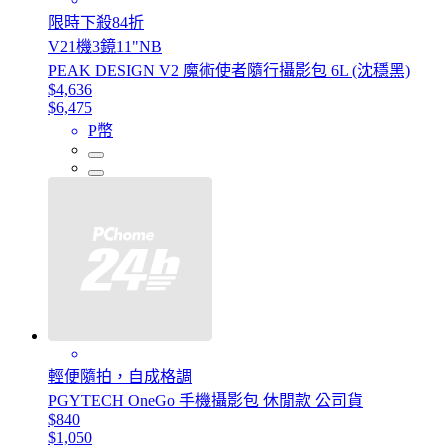
限時下殺84折
V21機3鏡11"NB
PEAK DESIGN V2 魔術使者隨行攝影包 6L (沈穩黑)
$4,636
$6,475
P幣
輕便隨拍，自成格調
PGYTECH OneGo 手機攝影包 休閒款 公司貨
$840
$1,050