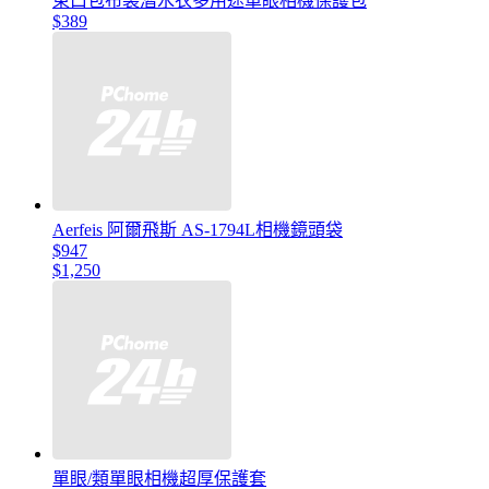
束口包布袋潛水衣多用途單眼相機保護包
$389
Aerfeis 阿爾飛斯 AS-1794L相機鏡頭袋
$947
$1,250
單眼/類單眼相機超厚保護套