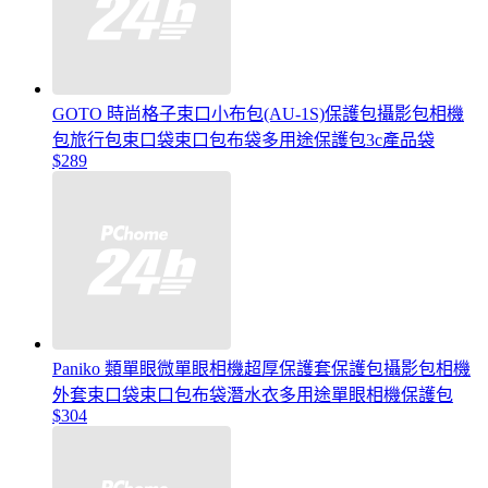
GOTO 時尚格子束口小布包(AU-1S)保護包攝影包相機
包旅行包束口袋束口包布袋多用途保護包3c產品袋
$289
Paniko 類單眼微單眼相機超厚保護套保護包攝影包相機
外套束口袋束口包布袋潛水衣多用途單眼相機保護包
$304