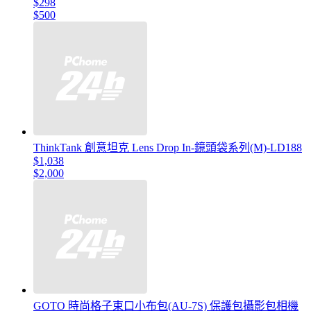
$298
$500
ThinkTank 創意坦克 Lens Drop In-鏡頭袋系列(M)-LD188
$1,038
$2,000
GOTO 時尚格子束口小布包(AU-7S) 保護包攝影包相機