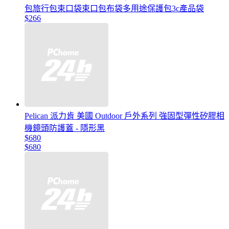
包旅行包束口袋束口包布袋多用途保護包3c產品袋
$266
Pelican 派力肯 美國 Outdoor 戶外系列 強固型彈性矽膠相
機鏡頭防護蓋 - 隱形黑
$680
$680