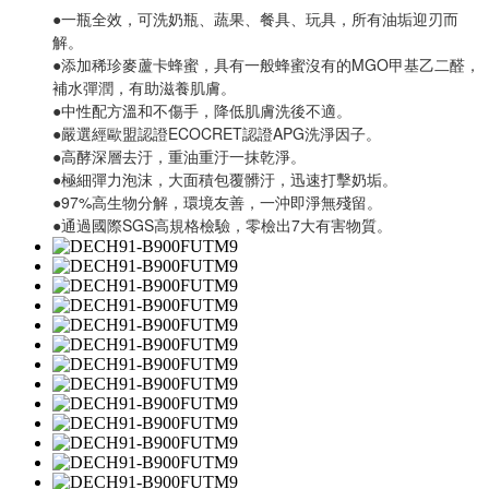
●一瓶全效，可洗奶瓶、蔬果、餐具、玩具，所有油垢迎刃而
解。
●添加稀珍麥蘆卡蜂蜜，具有一般蜂蜜沒有的MGO甲基乙二醛，
補水彈潤，有助滋養肌膚。
●中性配方溫和不傷手，降低肌膚洗後不適。
●嚴選經歐盟認證ECOCRET認證APG洗淨因子。
●高酵深層去汙，重油重汙一抹乾淨。
●極細彈力泡沫，大面積包覆髒汙，迅速打擊奶垢。
●97%高生物分解，環境友善，一沖即淨無殘留。
●通過國際SGS高規格檢驗，零檢出7大有害物質。