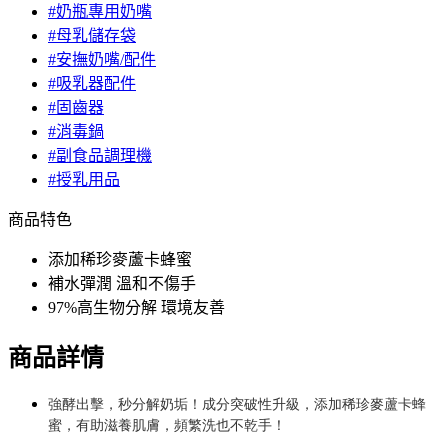
#奶瓶專用奶嘴
#母乳儲存袋
#安撫奶嘴/配件
#吸乳器配件
#固齒器
#消毒鍋
#副食品調理機
#授乳用品
商品特色
添加稀珍麥蘆卡蜂蜜
補水彈潤 溫和不傷手
97%高生物分解 環境友善
商品詳情
強酵出擊，秒分解奶垢！成分突破性升級，添加稀珍麥蘆卡蜂
蜜，有助滋養肌膚，頻繁洗也不乾手！