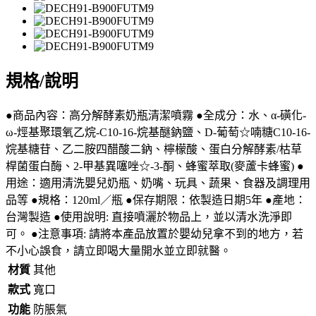
規格/說明
●商品內容：高分解酵素奶瓶清潔噴霧 ●全成分：水、α-磺化-
ω-烴基聚環氧乙烷-C10-16-烷基醚鈉鹽、D-葡萄☆喃糖C10-16-
烷基糖苷、乙二胺四醋酸二鈉、檸檬酸、蛋白分解酵素/枯草
桿菌蛋白酶、2-甲基異噻唑☆-3-酮、蜂蜜萃取(麥蘆卡蜂蜜) ●
用途：適用清洗嬰兒奶瓶、奶嘴、玩具、蔬果、食器及調理用
品等 ●規格：120ml／瓶 ●保存期限：依製造日期5年 ●產地：
台灣製造 ●使用說明: 直接噴灑於物品上，並以清水洗淨即
可。 ●注意事項: 請將本產品放置於嬰幼兒拿不到的地方，若
不小心誤食，請立即喝大量開水並立即就醫。
材質
其他
款式
寬口
功能
防脹氣