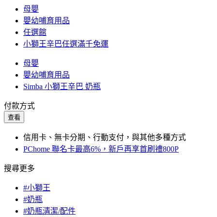
母嬰
嬰幼哺育用品
任選館
小獅王辛巴任選滿千免運
母嬰
嬰幼哺育用品
Simba 小獅王辛巴 奶瓶
付款方式
查看
信用卡、無卡分期、行動支付，與其他多種方式
PChome 聯名卡最高6%，新戶再享首刷禮800P
搜尋更多
#小獅王
#奶瓶
#奶瓶清潔/配件