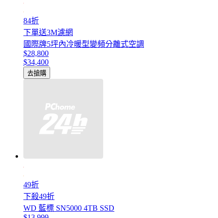
84折
下單送3M濾網
國際牌5坪內冷暖型變頻分離式空調
$28,800
$34,400
去搶購
49折
下殺49折
WD 藍標 SN5000 4TB SSD
$13,999