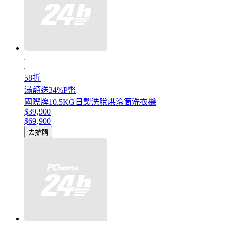
58折
滿額送34%P幣
國際牌10.5KG日製洗脫烘滾筒洗衣機
$39,900
$69,900
去搶購