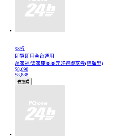
98折
即買即用全台通用
萬家福/樂家康8888元好禮即享券(餘額型)
$8,698
$8,888
去搶購