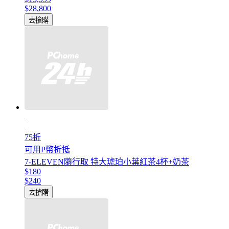
$28,800
去搶購
75折
可用P幣折抵
7-ELEVEN隨行取 特大琥珀小葉紅茶4杯+奶茶
$180
$240
去搶購