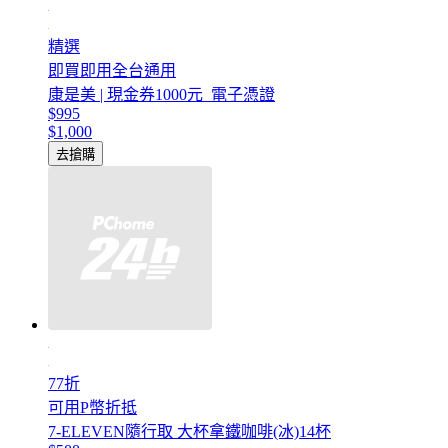
精選
即買即用全台通用
康是美 | 現金券1000元_電子憑證
$995
$1,000
去搶購
77折
可用P幣折抵
7-ELEVEN隨行取 大杯拿鐵咖啡(冰)14杯