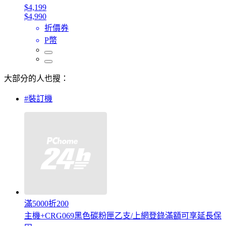
$4,199
$4,990
折價券
P幣
大部分的人也搜：
#裝訂機
滿5000折200
主機+CRG069黑色碳粉匣乙支/上網登錄滿額可享延長保