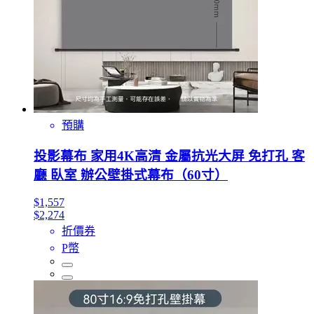
預購
投影幕布 家用4K高清 金屬抗光大屏 免打孔 客
廳 臥室 辦公壁掛式幕布（60寸）
$1,557
$2,274
折價券
P幣