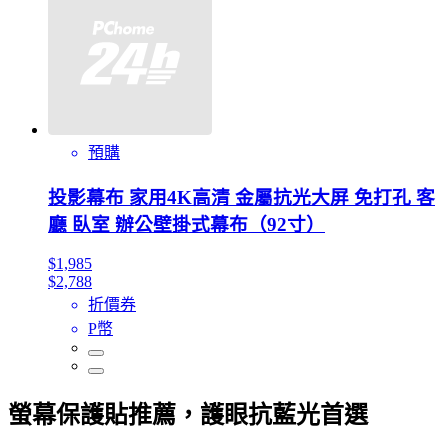
預購
投影幕布 家用4K高清 金屬抗光大屏 免打孔 客
廳 臥室 辦公壁掛式幕布（92寸）
$1,985
$2,788
折價券
P幣
螢幕保護貼推薦，護眼抗藍光首選