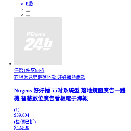
P幣
任選1件享93折
商場常見窄邊落地款 好好播熱銷款
Nugens 好好播 55吋系統型 落地鏡面廣告一體
機 智慧數位廣告看板電子海報
(1)
$39,804
(售價已折)
$42,800