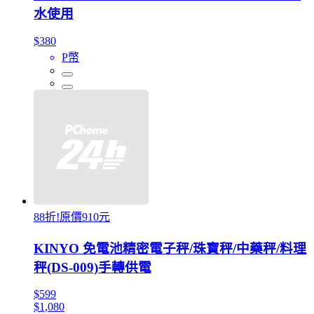
水使用
$380
P幣
88折!原價910元
KINYO 免電池精密電子秤/珠寶秤/中藥秤/料理
秤(DS-009)手轉供電
$599
$1,080