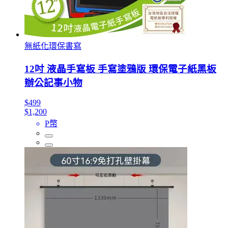
無紙化環保書寫
12吋 液晶手寫板 手寫塗鴉版 環保電子紙黑板
辦公記事小物
$499
$1,200
P幣