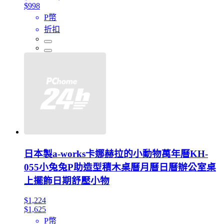
$998
P幣
折扣
日本製a-works卡娜赫拉的小動物萬年曆KH-
055小兔兔P助造型積木桌曆月曆日曆辦公室桌
上擺飾日期舒壓小物
$1,224
$1,625
P幣