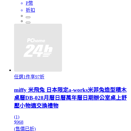
P幣
折扣
任選1件享97折
miffy 米飛兔 日本限定a-works米菲兔造型積木
桌曆DB-028月曆日曆萬年曆日期辦公室桌上舒
壓小物適交換禮物
(1)
$968
(售價已折)