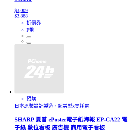
$3,009
$3,888
折價券
P幣
預購
日本原裝設計製造、超美型x零耗電
SHARP 夏普 ePoster電子紙海報 EP-CA22 電
子紙 數位看板 廣告機 商用電子看板