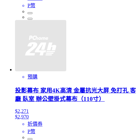
P幣
預購
投影幕布 家用4K高清 金屬抗光大屏 免打孔 客
廳 臥室 辦公壁掛式幕布（110寸）
$2,271
$2,970
折價券
P幣