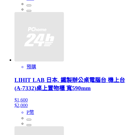
預購
LIHIT LAB 日本. 鐵製辦公桌電腦台 機上台
(A-7332)桌上置物櫃 寬590mm
$1,600
$2,000
P幣