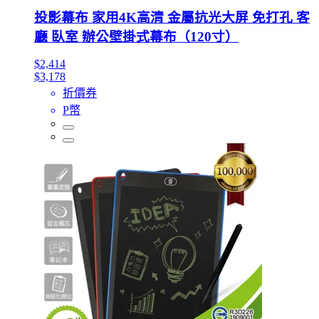
投影幕布 家用4K高清 金屬抗光大屏 免打孔 客
廳 臥室 辦公壁掛式幕布（120寸）
$2,414
$3,178
折價券
P幣