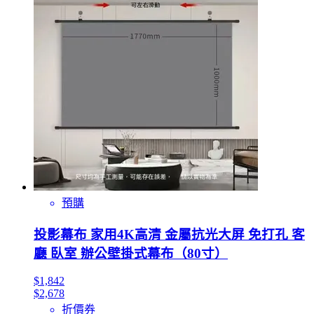
預購
投影幕布 家用4K高清 金屬抗光大屏 免打孔 客
廳 臥室 辦公壁掛式幕布（80寸）
$1,842
$2,678
折價券