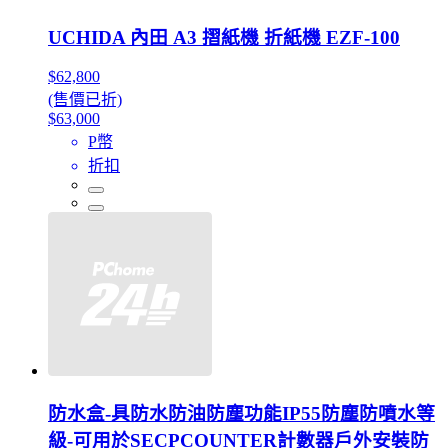
UCHIDA 內田 A3 摺紙機 折紙機 EZF-100
$62,800
(售價已折)
$63,000
P幣
折扣
防水盒-具防水防油防塵功能IP55防塵防噴水等
級-可用於SECPCOUNTER計數器戶外安裝防